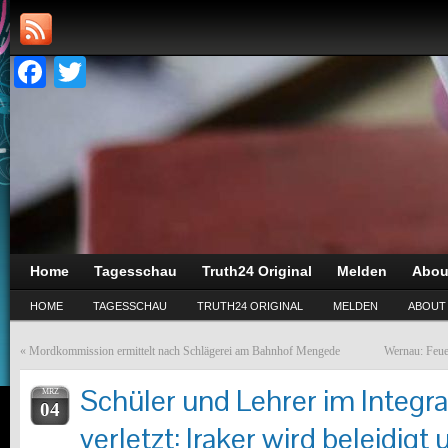
Facebook
Twitter
Home
Tagesschau
Truth24 Original
Melden
Abou
HOME
TAGESSCHAU
TRUTH24 ORIGINAL
MELDEN
ABOUT
«
Mordkommission ermittelt nach Schlägerei am Bahnhof Mengede
Wernau: Feue
Schüler und Lehrer im Integra
MRZ
04
verletzt: Iraker wird beleidigt