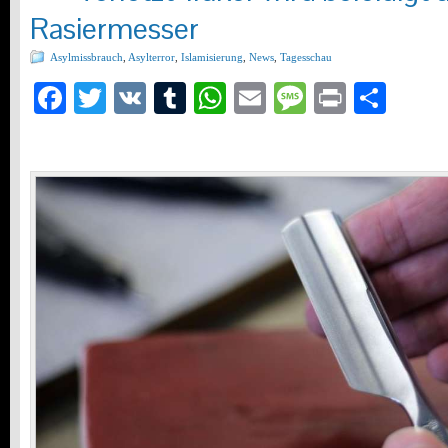
Rasiermesser
Asylmissbrauch
,
Asylterror
,
Islamisierung
,
News
,
Tagesschau
Facebook
Twitter
VK
Tumblr
WhatsApp
Email
Message
Print
Teil