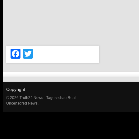
Facebook
Twitter
Copyright
© 2026 Truth24 News - Tagesschau Real
Uncensored News.