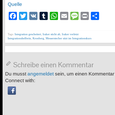
Quelle
Facebook
Twitter
VK
Tumblr
WhatsApp
Email
Message
Print
Teil
Tags:
Integration gescheitert
,
Iraker sticht ab
,
Iraker verletzt
Integrationshelferin
,
Kronberg
,
Messerstecher sitzt im Integrationskurs
Schreibe einen Kommentar
Du musst
angemeldet
sein, um einen Kommentar
Connect with: