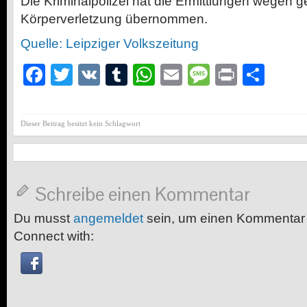
Die Kriminalpolizei hat die Ermittlungen wegen ge
Körperverletzung übernommen.
Quelle: Leipziger Volkszeitung
Facebook
Twitter
VK
Tumblr
WhatsApp
Email
Message
Print
Teil
Dieser Beitrag besitzt kein Schlagwort
Schreibe einen Kommentar
Du musst
angemeldet
sein, um einen Kommentar
Connect with: