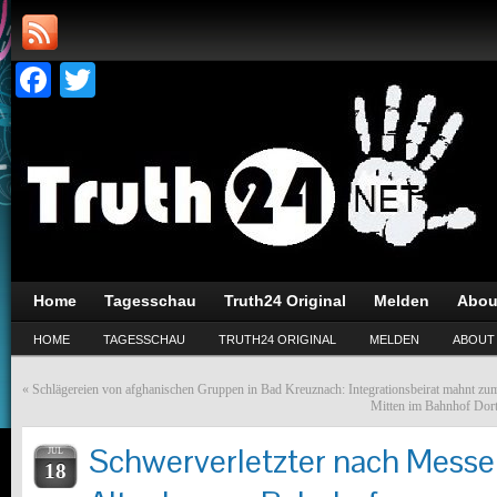
Facebook
Twitter
Home
Tagesschau
Truth24 Original
Melden
Abou
HOME
TAGESSCHAU
TRUTH24 ORIGINAL
MELDEN
ABOUT
«
Schlägereien von afghanischen Gruppen in Bad Kreuznach: Integrationsbeirat mahnt z
Mitten im Bahnhof Dort
Schwerverletzter nach Messe
JUL
18