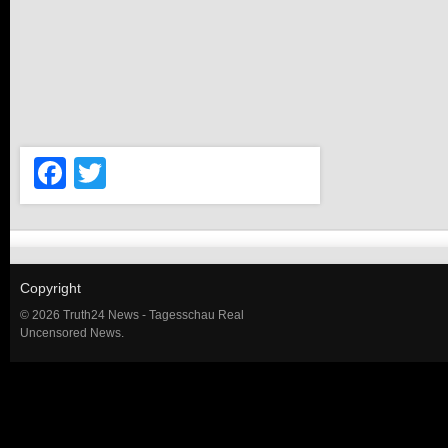
Facebook
Twitter
Copyright
© 2026 Truth24 News - Tagesschau Real
Uncensored News.