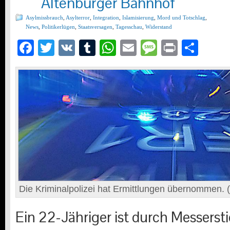
Altenburger Bahnhof
Asylmissbrauch
,
Asylterror
,
Integration
,
Islamisierung
,
Mord und Totschlag
,
News
,
Politikerlügen
,
Staatsversagen
,
Tagesschau
,
Widerstand
Facebook
Twitter
VK
Tumblr
WhatsApp
Email
Message
Print
Teil
Die Kriminalpolizei hat Ermittlungen übernommen. (
Ein 22-Jähriger ist durch Messerst