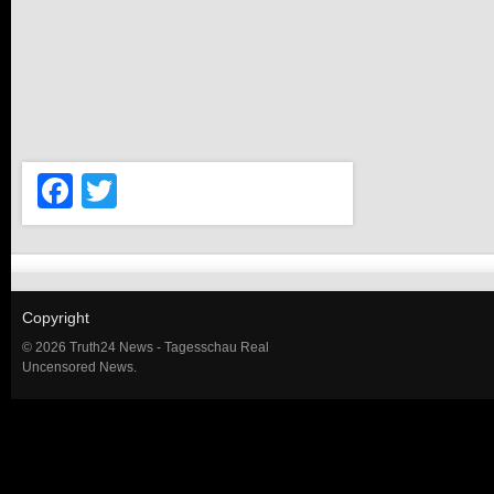
Facebook
Twitter
Copyright
© 2026 Truth24 News - Tagesschau Real
Uncensored News.