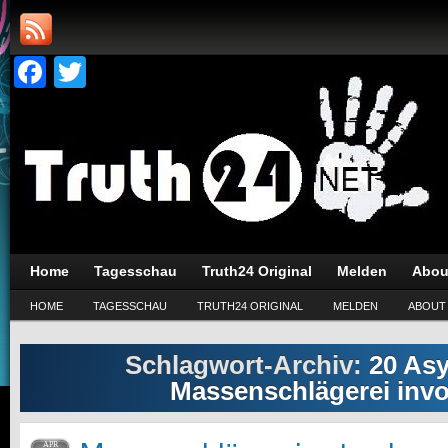
Facebook
Twitter
Home
Tagesschau
Truth24 Original
Melden
Abou
HOME
TAGESSCHAU
TRUTH24 ORIGINAL
MELDEN
ABOUT
Schlagwort-Archiv:
20 Asy
Massenschlägerei invol
APR