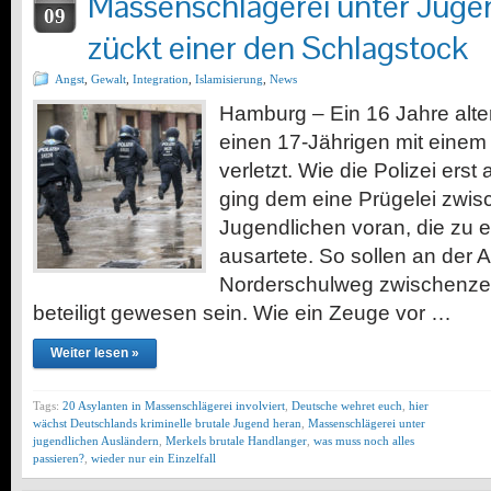
Massenschlägerei unter Juge
09
zückt einer den Schlagstock
Angst
,
Gewalt
,
Integration
,
Islamisierung
,
News
Hamburg – Ein 16 Jahre alte
einen 17-Jährigen mit eine
verletzt. Wie die Polizei erst
ging dem eine Prügelei zwi
Jugendlichen voran, die zu 
ausartete. So sollen an der
Norderschulweg zwischenzei
beteiligt gewesen sein. Wie ein Zeuge vor …
Weiter lesen »
Tags:
20 Asylanten in Massenschlägerei involviert
,
Deutsche wehret euch
,
hier
wächst Deutschlands kriminelle brutale Jugend heran
,
Massenschlägerei unter
jugendlichen Ausländern
,
Merkels brutale Handlanger
,
was muss noch alles
passieren?
,
wieder nur ein Einzelfall