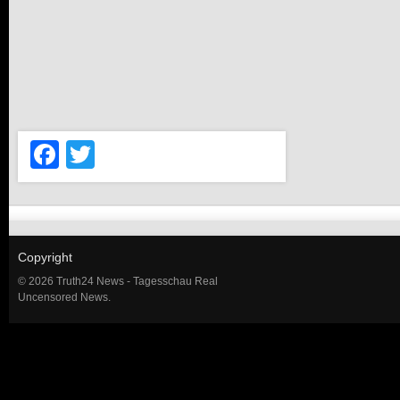
Facebook
Twitter
Copyright
© 2026 Truth24 News - Tagesschau Real
Uncensored News.