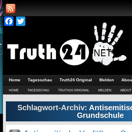
Facebook
Twitter
Home
Tagesschau
Truth24 Original
Melden
Abou
HOME
TAGESSCHAU
TRUTH24 ORIGINAL
MELDEN
ABOUT
Schlagwort-Archiv:
Antisemitis
Grundschule
MRZ