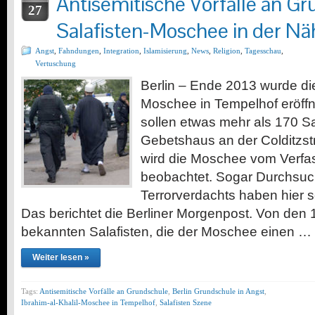
Antisemitische Vorfälle an Gr
27
Salafisten-Moschee in der Nä
Angst
,
Fahndungen
,
Integration
,
Islamisierung
,
News
,
Religion
,
Tagesschau
,
Vertuschung
Berlin – Ende 2013 wurde die
Moschee in Tempelhof eröffne
sollen etwas mehr als 170 Sa
Gebetshaus an der Colditzs
wird die Moschee vom Verf
beobachtet. Sogar Durchsu
Terrorverdachts haben hier 
Das berichtet die Berliner Morgenpost. Von den
bekannten Salafisten, die der Moschee einen …
Weiter lesen »
Tags:
Antisemitische Vorfälle an Grundschule
,
Berlin Grundschule in Angst
,
Ibrahim-al-Khalil-Moschee in Tempelhof
,
Salafisten Szene