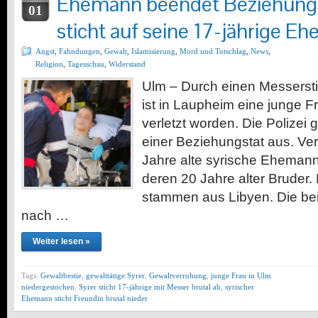
Ehemann beendet Beziehungs
01
sticht auf seine 17-jährige Ehe
Angst
,
Fahndungen
,
Gewalt
,
Islamisierung
,
Mord und Totschlag
,
News
,
Religion
,
Tagesschau
,
Widerstand
Ulm – Durch einen Messersti
ist in Laupheim eine junge F
verletzt worden. Die Polizei
einer Beziehungstat aus. Ve
Jahre alte syrische Ehemann
deren 20 Jahre alter Bruder.
stammen aus Libyen. Die be
nach …
Weiter lesen »
Tags:
Gewaltbestie
,
gewalttätige Syrer
,
Gewaltverrohung
,
junge Frau in Ulm
niedergestochen
,
Syrer sticht 17-jährige mit Messer brutal ab
,
syrischer
Ehemann sticht Freundin brutal nieder