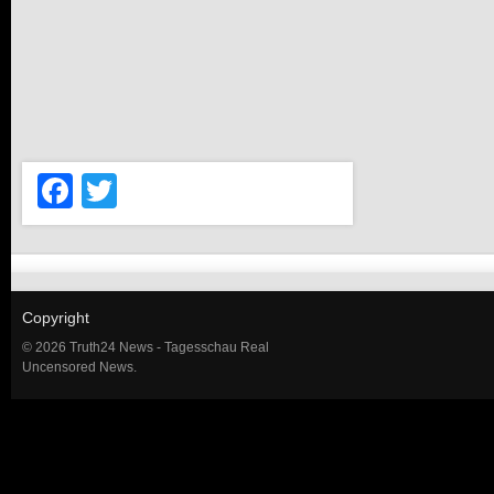
Facebook
Twitter
Copyright
© 2026 Truth24 News - Tagesschau Real
Uncensored News.