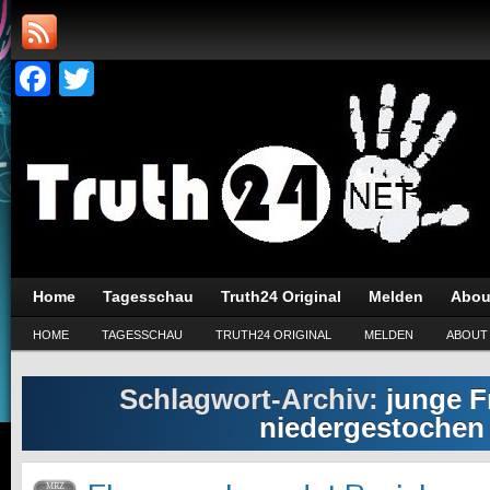
Facebook
Twitter
Home
Tagesschau
Truth24 Original
Melden
Abou
HOME
TAGESSCHAU
TRUTH24 ORIGINAL
MELDEN
ABOUT
Schlagwort-Archiv:
junge F
niedergestochen
MRZ