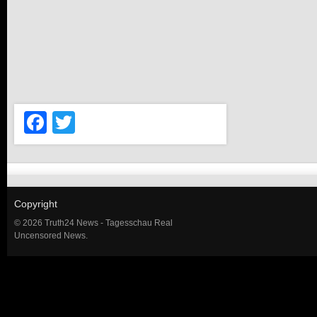
Facebook
Twitter
Copyright
© 2026 Truth24 News - Tagesschau Real
Uncensored News.