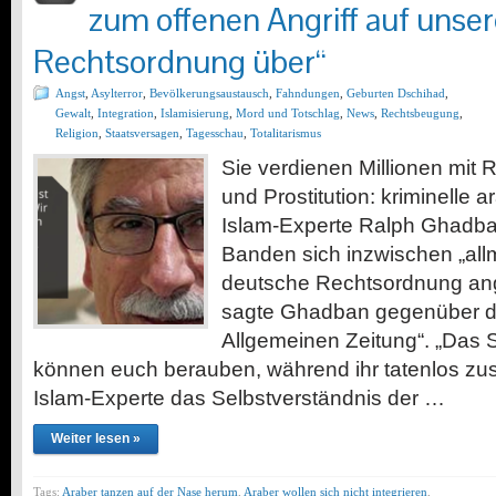
zum offenen Angriff auf unse
Rechtsordnung über“
Angst
,
Asylterror
,
Bevölkerungsaustausch
,
Fahndungen
,
Geburten Dschihad
,
Gewalt
,
Integration
,
Islamisierung
,
Mord und Totschlag
,
News
,
Rechtsbeugung
,
Religion
,
Staatsversagen
,
Tagesschau
,
Totalitarismus
Sie verdienen Millionen mit
und Prostitution: kriminelle 
Islam-Experte Ralph Ghadba
Banden sich inzwischen „allm
deutsche Rechtsordnung ang
sagte Ghadban gegenüber de
Allgemeinen Zeitung“. „Das Si
können euch berauben, während ihr tatenlos zus
Islam-Experte das Selbstverständnis der …
Weiter lesen »
Tags:
Araber tanzen auf der Nase herum
,
Araber wollen sich nicht integrieren
,