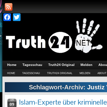
Facebook
Twitter
Home
Tagesschau
Truth24 Original
Melden
Abou
HOME
TAGESSCHAU
TRUTH24 ORIGINAL
MELDEN
ABOUT
Schlagwort-Archiv:
Justiz
Islam-Experte über kriminell
APR
09