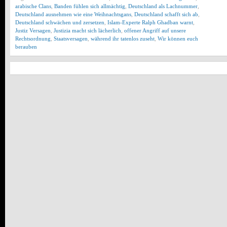
arabische Clans
,
Banden fühlen sich allmächtig
,
Deutschland als Lachnummer
,
Deutschland ausnehmen wie eine Weihnachtsgans
,
Deutschland schafft sich ab
,
Deutschland schwächen und zersetzen
,
Islam-Experte Ralph Ghadban warnt
,
Justiz Versagen
,
Justizia macht sich lächerlich
,
offener Angriff auf unsere
Rechtsordnung
,
Staatsversagen
,
während ihr tatenlos zuseht
,
Wir können euch
berauben