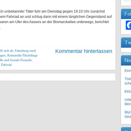
in unbekannter Täter fuhr am Dienstag gegen 19.10 Uhr zunächst
Fo
inem Fahrrad an und schlug dann mit einem länglichen Gegenstand auf
 waren am Ufer des Aasees an der Bismarckallee unterwegs, berichtet
…
Tw
Kommentar hinterlassen
ft sich ab
,
Fahndung nach
lagen
,
Kriminelle Flüchtlinge
Ne
lle und brutale Freunde
,
f Fahrrad
Einr
Töd
sch
Klöc
Urte
Mörd
Mün
Ges