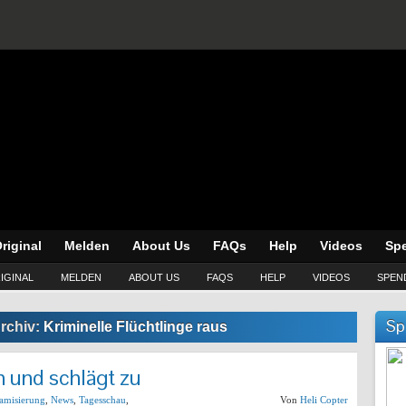
riginal
Melden
About Us
FAQs
Help
Videos
Sp
IGINAL
MELDEN
ABOUT US
FAQS
HELP
VIDEOS
SPEN
Sp
rchiv:
Kriminelle Flüchtlinge raus
n und schlägt zu
lamisierung
,
News
,
Tagesschau
,
Von
Heli Copter