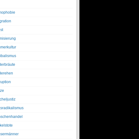
ophobie
gration
st
amisierung
merkultur
ibalismus
derbräute
derehen
ruption
tze
cheljustiz
ksradikalismus
schenhandel
kelstote
sermänner