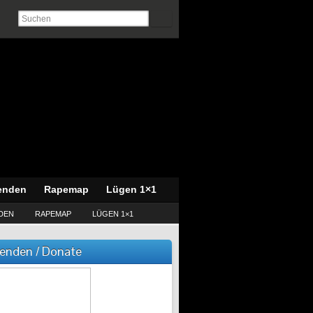
enden
Rapemap
Lügen 1×1
DEN
RAPEMAP
LÜGEN 1×1
enden / Donate