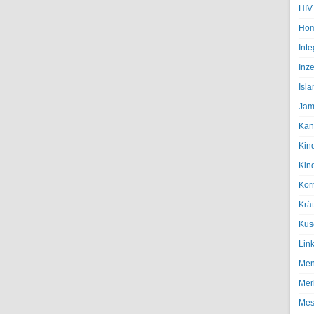
HIV
Hom
Inte
Inze
Isl
Jam
Kan
Kin
Kin
Kor
Krä
Kus
Lin
Men
Mer
Mes