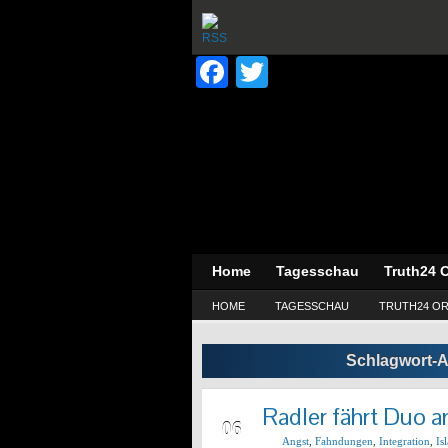
Facebook
Twitter
Home
Tagesschau
Truth24 O
HOME
TAGESSCHAU
TRUTH24 OR
Schlagwort-A
Radler fährt Duo a
APR
06
Angst
,
Fahndungen
,
Integration
,
Is