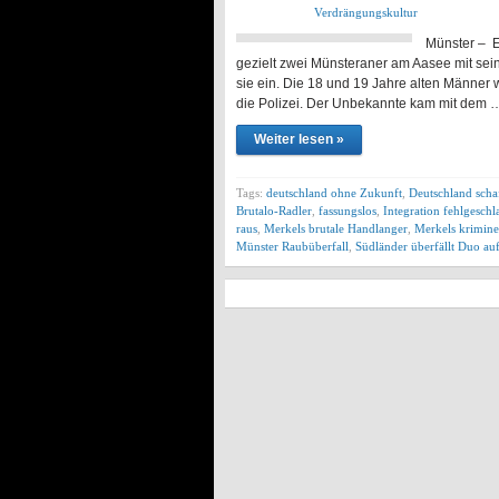
Verdrängungskultur
Münster – E
gezielt zwei Münsteraner am Aasee mit se
sie ein. Die 18 und 19 Jahre alten Männer
die Polizei. Der Unbekannte kam mit dem 
Weiter lesen »
Tags:
deutschland ohne Zukunft
,
Deutschland schaf
Brutalo-Radler
,
fassungslos
,
Integration fehlgesch
raus
,
Merkels brutale Handlanger
,
Merkels krimine
Münster Raubüberfall
,
Südländer überfällt Duo au