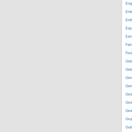
Eng
Ent
Ent
Esp
Exh
Fah
Fin
Geb
Geb
Gen
Gen
Ges
Ges
Gew
Gru
Gut