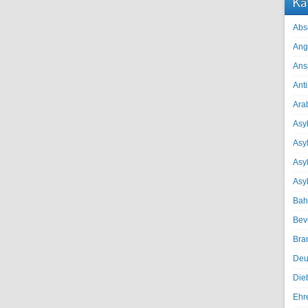
Ka
Abs
Ang
Ans
Ant
Ara
Asyl
Asy
Asyl
Asy
Bah
Bev
Bra
Deu
Die
Ehr