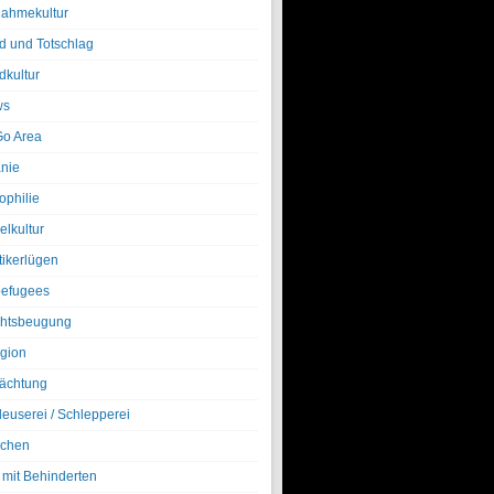
nahmekultur
d und Totschlag
dkultur
ws
o Area
nie
ophilie
elkultur
tikerlügen
efugees
htsbeugung
igion
ächtung
leuserei / Schlepperei
chen
 mit Behinderten