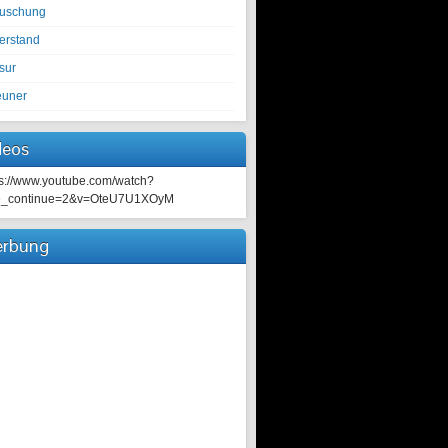
tuschung
erstand
sur
euner
deos
ps://www.youtube.com/watch?
e_continue=2&v=OteU7U1XOyM
rbung