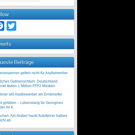
llow
Facebook
Twitter
eets
ueste Beiträge
eisesperren gelten nicht für Asylbewerber
liches Gutmenschtum: Deutschland
enkt Italien 1 Million FFP2 Masken
kner will Asylbewerber als Erntehelfer
il gefallen – Lebenslang für Georgines
er Ali K.
chen: Axt-Araber hackt Autofahrer halbes
icht ab