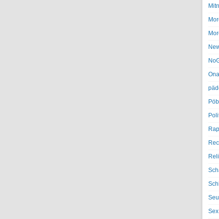
Mit
Mor
Mor
Ne
NoG
Ona
päd
Pöb
Poli
Rap
Rec
Rel
Sch
Sch
Seu
Sex