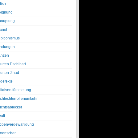
lish
eignung
hauptung
añol
ibitionismus
ndungen
anzen
urten Dschihad
urten Jihad
defekte
italverstümmelung
chlechterrollenumkehr
ichtsablecker
alt
ppenvergewaltigung
menschen