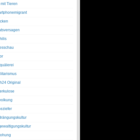
 mit Tieren
rtphonemigrant
cken
atsversagen
ilis
esschau
or
quälerei
litarismus
h24 Original
erkulose
olkung
eziefer
drängungskultur
gewaltigungskultur
rohung