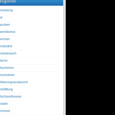
tegorien
chiebung
st
pucken
isemitismus
berclan
industrie
lmissbrauch
terror
ltourismus
nschubser
ölkerungsaustausch
ndstiftung
tschlandhasser
bstahl
enmord