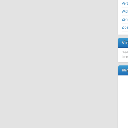
Ver
Wid
Zen
Zig
Vi
htt
tim
We