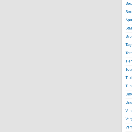
Sex
Sma
Spu
Sta
Syph
Tag
Terr
Tier
Tota
Trut
Tub
Umv
Ung
Ver
Ver
Ver