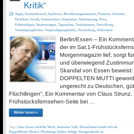
Kritik“
Angst
,
Asylmissbrauch
,
Asylterror
,
Bevölkerungsaustausch
,
Finanzen
,
Geburten
Dschihad
,
Gewalt
,
Gutmenschen
,
Integration
,
Islamisierung
,
News
,
Politikerlügen
,
Staatsversagen
,
Tagesschau
,
Totalitarismus
,
Umvolkung
,
Verdrängungskultur
,
Vergewaltigungskultur
,
Vertuschung
,
Widerstand
Berlin/Essen – Ein Kommenta
der im Sat.1-Frühstücksfern
Morgenmagazin lief, sorgt fü
und überwiegend Zustimmung 
Skandal von Essen beweist: M
DOPPELTEN MUTTI geworde
ungerecht zu Deutschen, güti
Flüchtlingen“, Ein Kommentar von Claus Strunz, h
Frühstücksfernsehen-Seite bei …
Weiter lesen »
Tags:
Claus Strunz ehrliche Worte
,
deutsches Volk
,
Deutschland schafft sich ab
,
DoppelMuttei Merkel
,
Flüchtlings Selfies
,
heftige Versagenskritik an