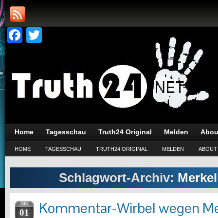
Facebook
Twitter
Home
Tagesschau
Truth24 Original
Melden
Abou
HOME
TAGESSCHAU
TRUTH24 ORIGINAL
MELDEN
ABOUT
Schlagwort-Archiv:
Merkel
Kommentar-Wirbel wegen Mer
MRZ
01