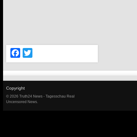
Facebook
Twitter
Copyright
© 2026 Truth24 News - Tagesschau Real
Uncensored News.