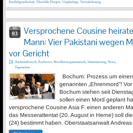
Parallelgesellschaft
,
Überfälle Drogen
,
Ungläubige
,
Verwahrlosung
Versprochene Cousine heirat
MRZ
03
Mann: Vier Pakistani wegen 
vor Gericht
Asylmissbrauch
,
Asylterror
,
Bevölkerungsaustausch
,
Islamisierung
,
News
,
Tagesschau
Bochum: Prozess um einen 
genannten „Ehrenmord”! Vor
Bochum stehen seit Dienstag 
sollen einen Mord geplant ha
versprochene Cousine Asia F. einen anderen Man
das Messerattentat (20. August in Herne) soll d
(24) bestimmt haben. Oberstaatsanwalt Andrea