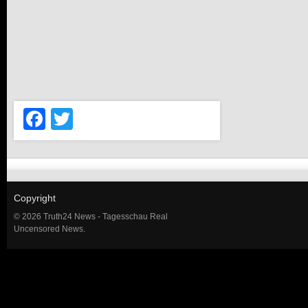
Facebook
Twitter
Copyright
© 2026 Truth24 News - Tagesschau Real
Uncensored News.