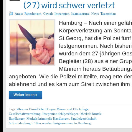
(27) wird schwer verletzt
Angst
,
Fahndungen
,
Gewalt
,
Integration
,
Islamisierung
,
News
,
Tagesschau
Hamburg – Nach einer gefäh
Körperverletzung am Sonnt
St.Georg, hat die Polizei fün
festgenommen. Nach bisheri
wurden dem 27-jährigen Ge
Begleiter (28) aus einer Gr
Männern heraus Betäubungs
angeboten. Wie die Polizei mitteilte, reagierte d
ablehnend und es kam zum Streit zwischen ihm
Weiter lesen »
Tags:
alles nur Einzelfälle
,
Drogen Messer und Flüchtlinge
,
Gesellschaftsverrohung
,
Integration fehlgeschlagen
,
Merkels brutale
Handlanger
,
Merkels kriminelle Handlanger
,
Parallelgesellschaft
,
Sofortfahndung 5 Täter wurden festgenommen in Hamburg