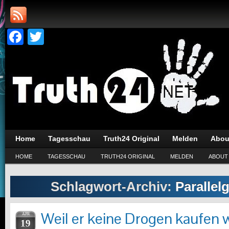
Facebook
Twitter
Home
Tagesschau
Truth24 Original
Melden
Abou
HOME
TAGESSCHAU
TRUTH24 ORIGINAL
MELDEN
ABOUT
Schlagwort-Archiv:
Parallel
Weil er keine Drogen kaufen 
APR
19