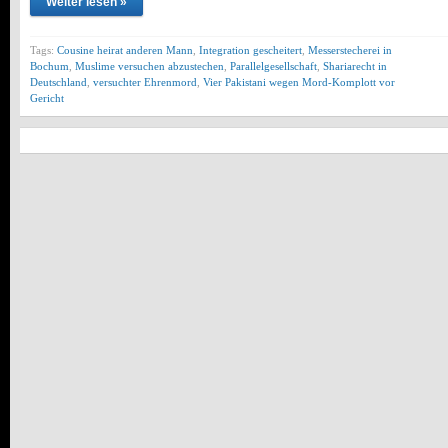
Weiter lesen »
Tags:
Cousine heirat anderen Mann
,
Integration gescheitert
,
Messerstecherei in
Bochum
,
Muslime versuchen abzustechen
,
Parallelgesellschaft
,
Shariarecht in
Deutschland
,
versuchter Ehrenmord
,
Vier Pakistani wegen Mord-Komplott vor
Gericht