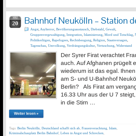
Bahnhof Neukölln – Station d
MRZ
20
Angst
,
Asylterror
,
Bevölkerungsaustausch
,
Diebstahl
,
Gewalt
,
Gruppenvergewaltigung
,
Integration
,
Islamisierung
,
Mord und Totschlag
,
Politikerlügen
,
Rapefugees
,
Rechtsbeugung
,
Religion
,
Staatsversagen
,
Tagesschau
,
Umvolkung
,
Verdrängungskultur
,
Vertuschung
,
Widerstand
Der Syrer Firat verachtet Fr
auch. Auf Afghanen prügelt e
wiederum ist das egal. Ihnen
am S- und U-Bahnhof Neukölln
Berlin? Als Firat am verga
16.33 Uhr aus der U 7 steigt,
in die Stirn …
Weiter lesen »
Tags:
Berlin Neukölln
,
Deutschland schafft sich ab
,
Frauenverachtung
,
Islam
,
Kriminalschauplatz Berlin Bahnhof
,
Leben in Angst und Schrecken
,