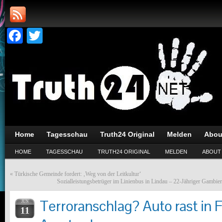
Facebook
Twitter
Home
Tagesschau
Truth24 Original
Melden
Abou
HOME
TAGESSCHAU
TRUTH24 ORIGINAL
MELDEN
ABOUT
«
Türkische Gemeinde fordert: ‚Weg von der Leitkultur‘
Sozialleistungsbetrüger im Linienbus in Lindau – 22-Jähriger Gambier
Terroranschlag? Auto rast in 
JUN
11