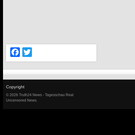
Facebook
Twitter
Copyright
© 2026 Truth24 News - Tagesschau Real
Uncensored News.