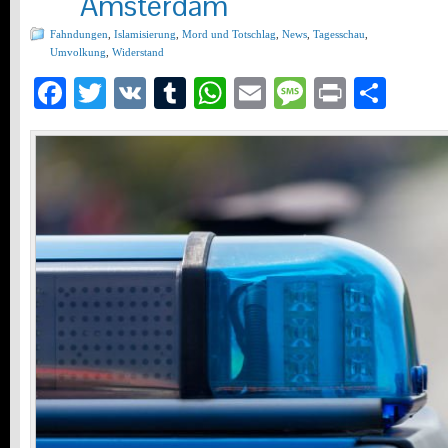
Amsterdam
Fahndungen
,
Islamisierung
,
Mord und Totschlag
,
News
,
Tagesschau
,
Umvolkung
,
Widerstand
Facebook
Twitter
VK
Tumblr
WhatsApp
Email
Message
Print
Teil