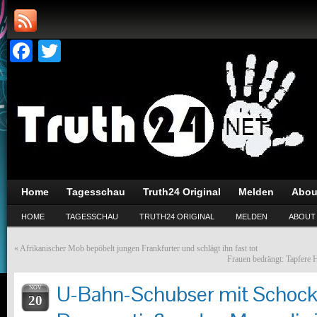
Facebook
Twitter
Home
Tagesschau
Truth24 Original
Melden
Abou
HOME
TAGESSCHAU
TRUTH24 ORIGINAL
MELDEN
ABOUT
«
Afrikanischer Mob bepöbelt jungen Frankfurter und schlägt ihn fast tot
Frauen bedrängt: Tapfere 
U-Bahn-Schubser mit Schock
NOV
20