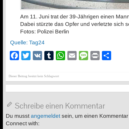
Am 11. Juni trat der 39-Jährigen einen Mann
Dabei stürzte das Opfer und verletzte sich 
Fotos: Polizei Berlin
Quelle: Tag24
Facebook
Twitter
VK
Tumblr
WhatsApp
Email
Message
Print
Teil
Dieser Beitrag besitzt kein Schlagwort
Schreibe einen Kommentar
Du musst
angemeldet
sein, um einen Kommentar
Connect with: