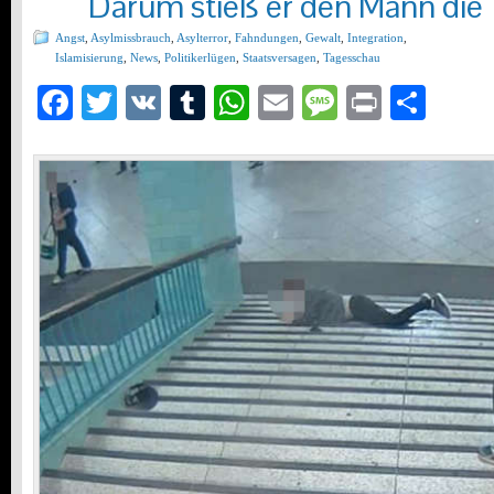
Darum stieß er den Mann die
Angst
,
Asylmissbrauch
,
Asylterror
,
Fahndungen
,
Gewalt
,
Integration
,
Islamisierung
,
News
,
Politikerlügen
,
Staatsversagen
,
Tagesschau
Facebook
Twitter
VK
Tumblr
WhatsApp
Email
Message
Print
Teil