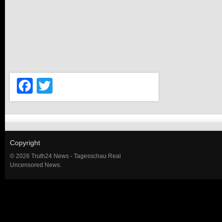
Facebook
Twitter
Copyright
© 2026 Truth24 News - Tagesschau Real
Uncensored News.