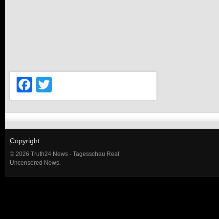
Facebook
Twitter
Copyright
© 2026 Truth24 News - Tagesschau Real
Uncensored News.