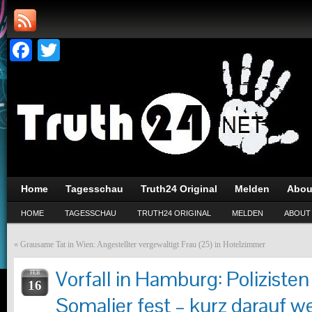
Facebook
Twitter
Home
Tagesschau
Truth24 Original
Melden
Abou
HOME
TAGESSCHAU
TRUTH24 ORIGINAL
MELDEN
ABOUT
«
Grausame Tat in Wien: Angestellter vergewaltigt Frau (25) in Hotelzimmer
Vorfall in Hamburg: Polizist
FEB
16
Somalier fest – kurz darauf w