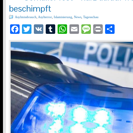
beschimpft
Asylmissbrauch
,
Asylterror
,
Islamisierung
,
News
,
Tagesschau
Facebook
Twitter
VK
Tumblr
WhatsApp
Email
Message
Print
Teil