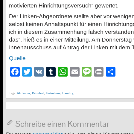
motivierten Hinrichtungsversuch“ gewertet.
Der Linken-Abgeordnete stellte aber vor wenigen
selbst keinen Anhaltspunkt für einen Hinrichtun
ich in diesem Zusammenhang falsch verstanden
das“, hieß es in einer Mitteilung. Am Donnerstag w
Innenausschuss auf Antrag der Linken mit dem
Quelle
Facebook
Twitter
VK
Tumblr
WhatsApp
Email
Message
Print
Teil
Tags:
Afrikaner
,
Bahnhof
,
Festnahme
,
Hambrg
Schreibe einen Kommentar