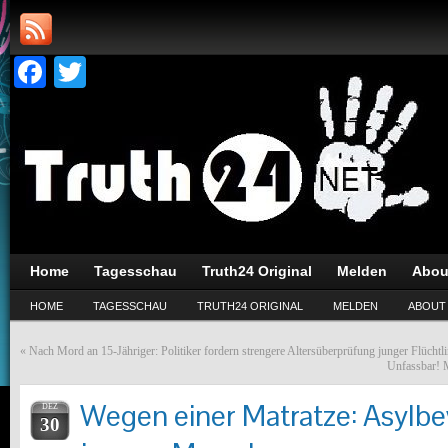
Facebook
Twitter
Home
Tagesschau
Truth24 Original
Melden
Abou
HOME
TAGESSCHAU
TRUTH24 ORIGINAL
MELDEN
ABOUT
«
Nach Mord an 15-Jähriger: Politiker fordern strengere Altersüberprüfung junger Flüchtl
Unfassbar! M
Wegen einer Matratze: Asylbe
DEZ
30