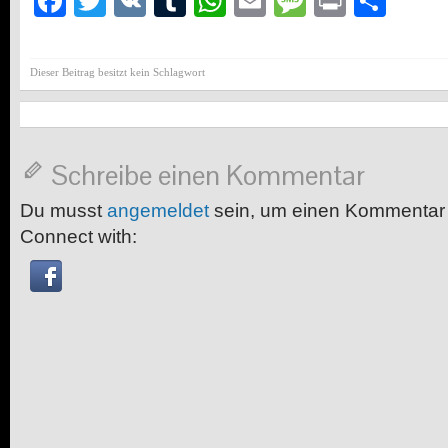
Facebook
Twitter
VK
Tumblr
WhatsApp
Email
Message
Print
Teil
Dieser Beitrag besitzt kein Schlagwort
Schreibe einen Kommentar
Du musst
angemeldet
sein, um einen Kommentar
Connect with: