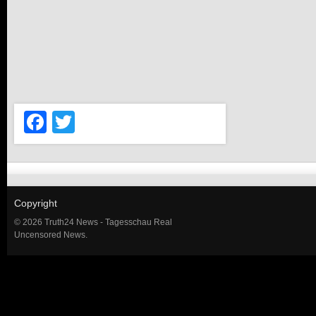
Facebook
Twitter
Copyright
© 2026 Truth24 News - Tagesschau Real
Uncensored News.