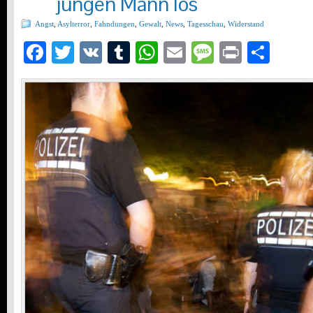
jungen Mann los
Angst
,
Asylterror
,
Fahndungen
,
Gewalt
,
News
,
Tagesschau
,
Widerstand
Facebook
Twitter
VK
Tumblr
WhatsApp
Email
Message
Print
Teil