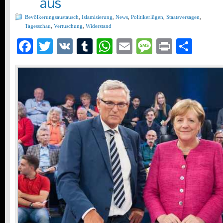
aus
Bevölkerungsaustausch
,
Islamisierung
,
News
,
Politikerlügen
,
Staatsversagen
,
Tagesschau
,
Vertuschung
,
Widerstand
Facebook
Twitter
VK
Tumblr
WhatsApp
Email
Message
Print
Teil