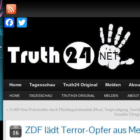
Facebook
Twitter
Home
Tagesschau
Truth24 Original
Melden
Abou
HOME
TAGESSCHAU
TRUTH24 ORIGINAL
MELDEN
ABOUT
«
15.000 Neue Polizeistellen durch Flüchtlingskriminalität (Mord, Vergewaltigung, Totsch
Sexueller Übergr
ZDF lädt Terror-Opfer aus M
SEP
16