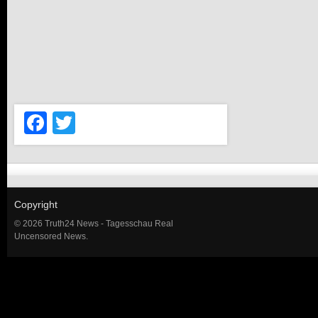
Facebook
Twitter
Copyright
© 2026 Truth24 News - Tagesschau Real
Uncensored News.