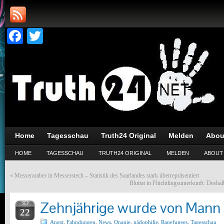
Facebook
Twitter
Home
Tagesschau
Truth24 Original
Melden
Abou
HOME
TAGESSCHAU
TRUTH24 ORIGINAL
MELDEN
ABOUT
«
Messeraraber in Messerstech – Statistik des Saarlandes stark überrepräsentiert
Bluttat in Flüchtlingsunterkunft: Desha
Zehnjährige wurde von Mann s
SEP
22
Angst
,
Fahndungen
,
News
,
Onanie
,
pädophilie
,
Rapefugees
,
Tagesschau