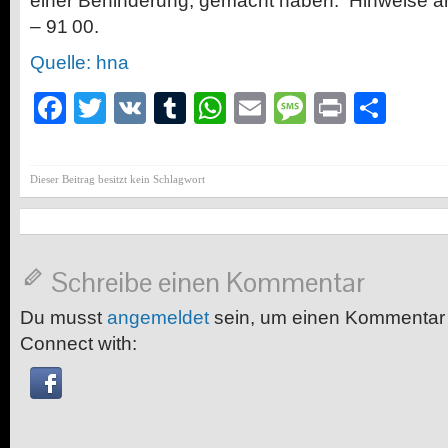
einer Behinderung, gemacht haben.
Hinweise an
– 91 00.
Quelle: hna
Facebook
Twitter
VK
Tumblr
WhatsApp
Email
Message
Print
Teil
Dieser Beitrag besitzt kein Schlagwort
Schreibe einen Kommentar
Du musst
angemeldet
sein, um einen Kommentar
Connect with: