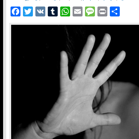
Facebook
Twitter
VK
Tumblr
WhatsApp
Email
Message
Print
Teil