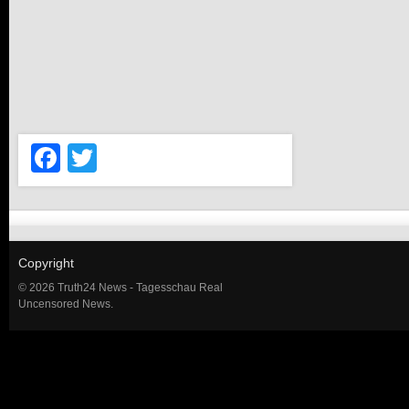
Facebook
Twitter
Copyright
© 2026 Truth24 News - Tagesschau Real
Uncensored News.