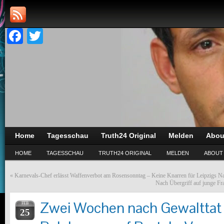
Facebook
Twitter
Home
Tagesschau
Truth24 Original
Melden
Abou
HOME
TAGESSCHAU
TRUTH24 ORIGINAL
MELDEN
ABOUT
«
Karnevals-Chef erlässt Waffenverbot am Rosensonntag – Keine Knarren für Leipzigs Na
Nach Übergriff auf junge Fra
Zwei Wochen nach Gewalttat i
FEB
25