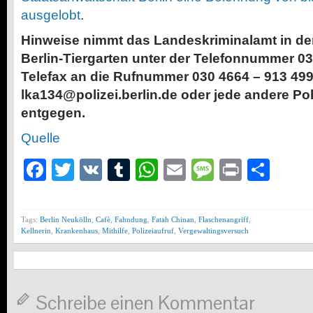
ausgelobt
.
Hinweise nimmt das Landeskriminalamt in der
Berlin-Tiergarten unter der Telefonnummer 03
Telefax an die Rufnummer 030 4664 – 913 499,
lka134@polizei.berlin.de oder jede andere Pol
entgegen.
Quelle
Facebook
Twitter
VK
Tumblr
WhatsApp
Email
Message
Print
Teil
Tags:
Berlin Neukölln
,
Cafè
,
Fahndung
,
Fatah Chinan
,
Flaschenangriff
,
Kellnerin
,
Krankenhaus
,
Mithilfe
,
Polizeiaufruf
,
Vergewaltingsversuch
Schreibe einen Kommentar