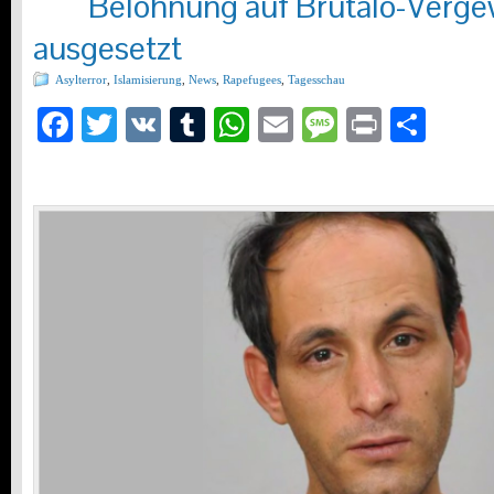
Belohnung auf Brutalo-Verge
ausgesetzt
Asylterror
,
Islamisierung
,
News
,
Rapefugees
,
Tagesschau
Facebook
Twitter
VK
Tumblr
WhatsApp
Email
Message
Print
Teil