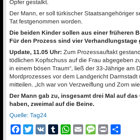
Opfer gestalkt.
Der Mann, er soll türkischer Staatsangehöriger s
Tat festgenommen worden.
Die beiden Kinder sollen aus einer früheren
Für den Prozess sind vier Verhandlungstage 
Update, 11.05 Uhr:
Zum Prozessauftakt gestand
tödlichen Kopfschuss auf die Frau abgegeben zu 
in einem bösen Traum“, ließ der 33-Jährige am 
Mordprozesses vor dem Landgericht Darmstadt ü
mitteilen. „Ich war von Verzweiflung und Zorn wi
Der Mann gab zu, insgesamt drei Mal auf da
haben, zweimal auf die Beine.
Quelle: Tag24
Facebook
Twitter
VK
Tumblr
WhatsApp
Email
Message
Print
Teil