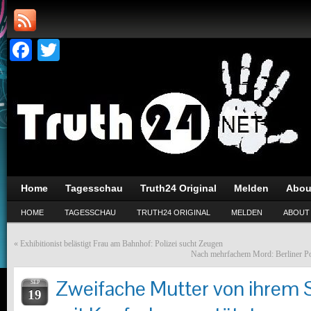
Facebook
Twitter
Home
Tagesschau
Truth24 Original
Melden
Abou
HOME
TAGESSCHAU
TRUTH24 ORIGINAL
MELDEN
ABOUT
«
Exhibitionist belästigt Frau am Bahnhof: Polizei sucht Zeugen
Nach mehrfachem Mord: Berliner Po
Zweifache Mutter von ihrem St
SEP
19