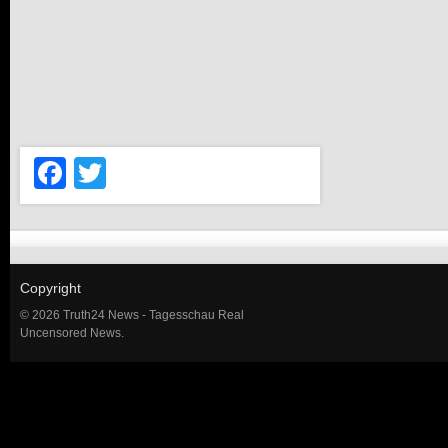
Facebook
Twitter
Copyright
© 2026 Truth24 News - Tagesschau Real
Uncensored News.