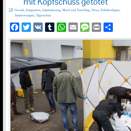
mit Kopfschuss getötet
Gewalt
,
Integration
,
Islamisierung
,
Mord und Totschlag
,
News
,
Politikerlügen
,
Staatsversagen
,
Tagesschau
Facebook
Twitter
VK
Tumblr
WhatsApp
Email
Message
Print
Teil