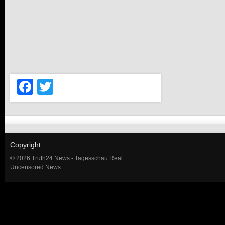
Facebook
Twitter
Copyright
© 2026 Truth24 News - Tagesschau Real
Uncensored News.