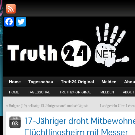
Facebook
Twitter
Home
Tagesschau
Truth24 Original
Melden
Abou
HOME
TAGESSCHAU
TRUTH24 ORIGINAL
MELDEN
ABOUT
«
Bulgare (19) belästigt 15-Jährige sexuell und schlägt sie
Landgericht Ulm: Leben
17-Jähriger droht Mitbewohne
APR
03
Flüchtlingsheim mit Messer