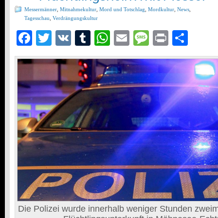
Messermänner
,
Mitnahmekultur
,
Mord und Totschlag
,
Mordkultur
,
News
,
Tagesschau
,
Verdrängungskultur
Facebook
Twitter
VK
Tumblr
WhatsApp
Email
Message
Print
Teil
Die Polizei wurde innerhalb weniger Stunden zwei