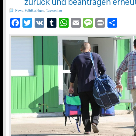
zurück und beantragen erneut
News
,
Politikerlügen
,
Tagesschau
Facebook
Twitter
VK
Tumblr
WhatsApp
Email
Message
Print
Teil