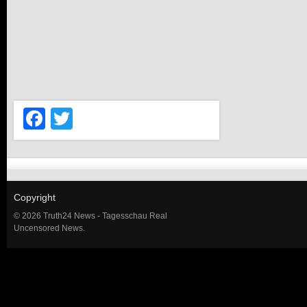
Facebook
Twitter
Copyright
© 2026 Truth24 News - Tagesschau Real
Uncensored News.