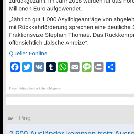
zurückgezahlt. Im Jahr 2018 wurden für das Fö
Millionen Euro aufgewendet.
„Jährlich gut 1.000 Asylfolgeanträge von abgel
mit Rückkehrförderung sprechen eine deutliche 
Fraktionsvize Stephan Thomae. Das Rückkehrp
offensichtlich „falsche Anreize“.
Quelle: t-online
Facebook
Twitter
VK
Tumblr
WhatsApp
Email
Message
Print
Teil
Dieser Beitrag besitzt kein Schlagwort
1 Ping
2.500 Ausländer kommen trotz Ausre