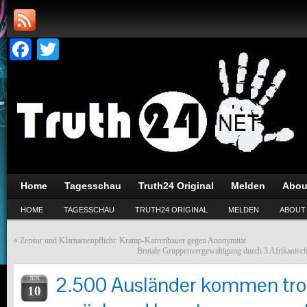
Facebook
Twitter
Home
Tagesschau
Truth24 Original
Melden
Abou
HOME
TAGESSCHAU
TRUTH24 ORIGINAL
MELDEN
ABOUT
«
Zensur und Klarnamenpflicht: Kramp-Karrenbauer gegen Anonymität
Brutale Gruppenvergewaltigung durch 3 Afrikanisch
2.500 Ausländer kommen trot
JUN
10