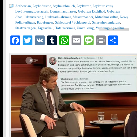
Araberclan
,
Asylindustrie
,
Asylmissbrauch
,
Asylterror
,
Asyltourismus
,
Bevölkerungsaustausch
,
Deutschlandhasser
,
Geburten Dschihad
,
Geburten
Jihad
,
Islamisierung
,
Linksradikalismus
,
Messermänner
,
Mitnahmekultur
,
News
,
Politikerlügen
,
Rapefugees
,
Schleuserei / Schlepperei
,
Smartphonemigrant
,
Staatsversagen
,
Tagesschau
,
Totalitarismus
,
Umvolkung
,
Verdrängungskultur
Facebook
Twitter
VK
Tumblr
WhatsApp
Email
Message
Print
Teil