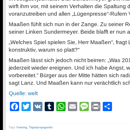
wirft ihm vor, mit seinem Verhalten die Spaltung 
voranzutreiben und allen „Lügenpresse“-Rufern 
Maaßen fühlt sich nun in der Zange. Zu seiner R
seiner Linken Sundermeyer. Beide blafft er nun a
„Welches Spiel spielen Sie, Herr Maaßen“, fragt
konstruktiv, warum so platt?“
Maaßen lässt sich jedoch nicht beirren: „Was 20
jederzeit wieder ereignen. Und ich habe Angst, wi
vorbereitet.“ Bürger aus der Mitte hätten sich radik
sagt Lanz. Und Maaßen kann nur verächtlich sc
Quelle: welt
Facebook
Twitter
VK
Tumblr
WhatsApp
Email
Message
Print
Teil
Tags:
framing
,
Tagespropaganda