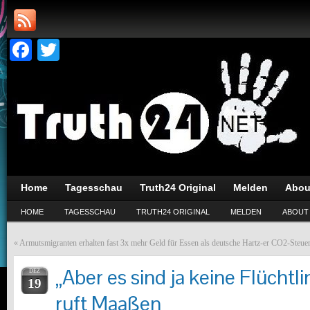
Facebook
Twitter
Home
Tagesschau
Truth24 Original
Melden
Abou
HOME
TAGESSCHAU
TRUTH24 ORIGINAL
MELDEN
ABOUT
«
Armutsmigranten erhalten fast 3x mehr Geld für Essen als deutsche Hartz-er
CO2-Steuerw
„Aber es sind ja keine Flüchtli
DEZ
19
ruft Maaßen