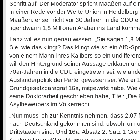
Schritt auf. Der Moderator spricht Maaßen auf ei
in einer Rede vor der Werte-Union in Heidelberg
Maaßen, er sei nicht vor 30 Jahren in die CDU e
irgendwann 1,8 Millionen Araber ins Land komm
Lanz will es nun genau wissen. „Sie sagen 1,8 M
Sie, wie das klingt? Das klingt wie so ein AfD-Sp
von einem Mann Ihres Kalibers so ein undiffere
will den Hintergrund seiner Aussage erklären und 
70er-Jahren in die CDU eingetreten sei, wie and
Ausländerpolitik der Partei gewesen sei. Wie er
Grundgesetzparagraf 16a, mitgewirkt habe. Wie
seine Doktorarbeit geschrieben habe, Titel: „Die
Asylbewerbers im Völkerrecht“.
„Nun muss ich zur Kenntnis nehmen, dass 2,07 
nach Deutschland gekommen sind, obwohl um u
Drittstaaten sind. Und 16a, Absatz 2, Satz 1 Gru
Asylrecht genießt nicht, wer aus einem sicheren 