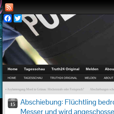
Facebook
Twitter
Home
Tagesschau
Truth24 Original
Melden
Abou
HOME
TAGESSCHAU
TRUTH24 ORIGINAL
MELDEN
ABOUT
«
Asylantengang-Mord in Grünau: Höchststrafe oder Freispruch?
Abschiebungen sche
Abschiebung: Flüchtling bedro
MRZ
15
Messer und wird angeschoss