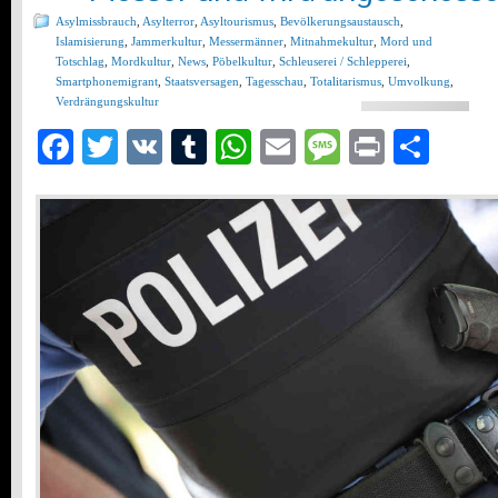
Asylmissbrauch
,
Asylterror
,
Asyltourismus
,
Bevölkerungsaustausch
,
Islamisierung
,
Jammerkultur
,
Messermänner
,
Mitnahmekultur
,
Mord und
Totschlag
,
Mordkultur
,
News
,
Pöbelkultur
,
Schleuserei / Schlepperei
,
Smartphonemigrant
,
Staatsversagen
,
Tagesschau
,
Totalitarismus
,
Umvolkung
,
Verdrängungskultur
Facebook
Twitter
VK
Tumblr
WhatsApp
Email
Message
Print
Teil