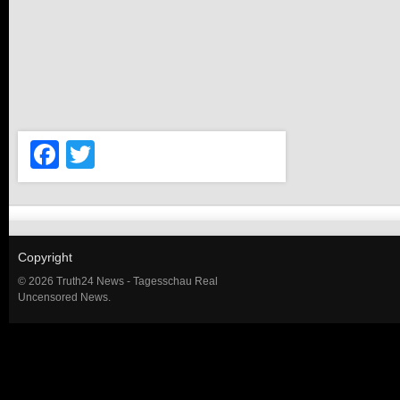
Facebook
Twitter
Copyright
© 2026 Truth24 News - Tagesschau Real
Uncensored News.