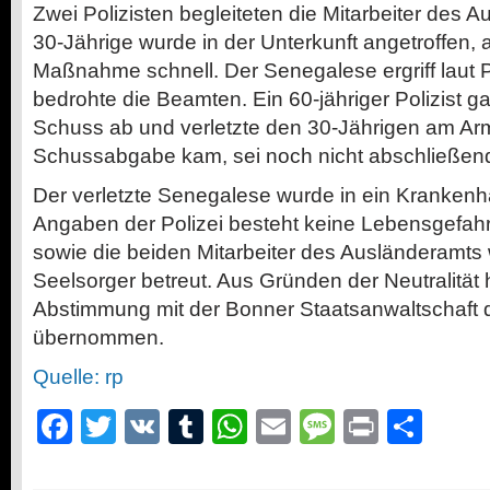
Zwei Polizisten begleiteten die Mitarbeiter des 
30-Jährige wurde in der Unterkunft angetroffen, a
Maßnahme schnell. Der Senegalese ergriff laut P
bedrohte die Beamten. Ein 60-jähriger Polizist g
Schuss ab und verletzte den 30-Jährigen am Arm
Schussabgabe kam, sei noch nicht abschließend 
Der verletzte Senegalese wurde in ein Krankenha
Angaben der Polizei besteht keine Lebensgefahr.
sowie die beiden Mitarbeiter des Ausländeramt
Seelsorger betreut. Aus Gründen der Neutralität h
Abstimmung mit der Bonner Staatsanwaltschaft d
übernommen.
Quelle: rp
Facebook
Twitter
VK
Tumblr
WhatsApp
Email
Message
Print
Teil