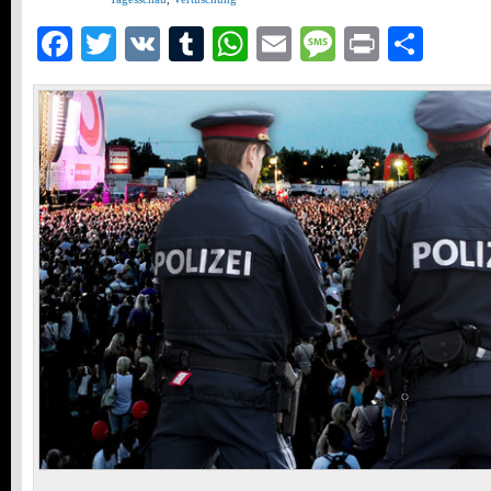
Facebook
Twitter
VK
Tumblr
WhatsApp
Email
Message
Print
Teil