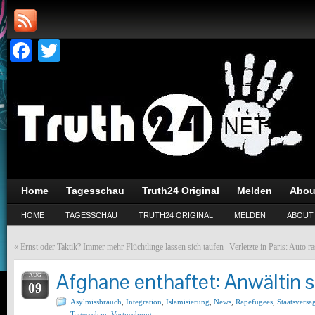
Facebook
Twitter
Home
Tagesschau
Truth24 Original
Melden
Abou
HOME
TAGESSCHAU
TRUTH24 ORIGINAL
MELDEN
ABOUT
«
Ernst oder Taktik? Immer mehr Flüchtlinge lassen sich taufen
Verletzte in Paris: Auto r
Afghane enthaftet: Anwältin s
AUG
09
Asylmissbrauch
,
Integration
,
Islamisierung
,
News
,
Rapefugees
,
Staatsversa
Tagesschau
,
Vertuschung