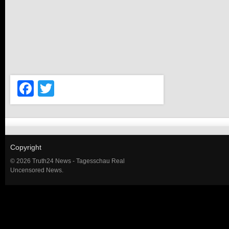
Facebook
Twitter
Copyright
© 2026 Truth24 News - Tagesschau Real
Uncensored News.