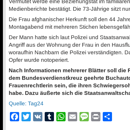
Vermutet werde eine Beziehungstat im familiäre
Medienberichte bestätigt. Die 73-Jährige sitzt n
Die Frau afghanischer Herkunft soll den 44 Jah
Montagabend mit mehreren Stichen lebensgefährl
Der Mann hatte sich laut Polizei und Staatsanwa
Angriff aus der Wohnung der Frau in den Hausflu
woraufhin Nachbarn die Polizei verständigten. D
Opfer wurde notoperiert.
Nach Informationen mehrerer Blätter soll die 
dem Bundesverdienstkreuz geehrte Buchauto
Frauenrechtlerin sein, die ihren Schwiegers
habe. Dazu äußerte sich die Staatsanwaltschaf
Quelle: Tag24
Facebook
Twitter
VK
Tumblr
WhatsApp
Email
Message
Print
Teil