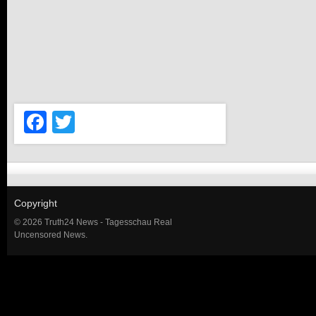
Facebook
Twitter
Copyright
© 2026 Truth24 News - Tagesschau Real
Uncensored News.