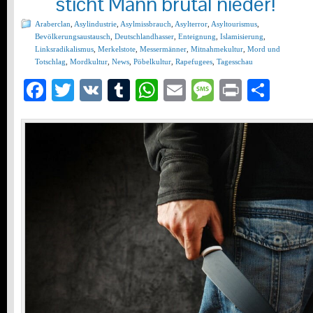
sticht Mann brutal nieder!
Araberclan
,
Asylindustrie
,
Asylmissbrauch
,
Asylterror
,
Asyltourismus
,
Bevölkerungsaustausch
,
Deutschlandhasser
,
Enteignung
,
Islamisierung
,
Linksradikalismus
,
Merkelstote
,
Messermänner
,
Mitnahmekultur
,
Mord und
Totschlag
,
Mordkultur
,
News
,
Pöbelkultur
,
Rapefugees
,
Tagesschau
Facebook
Twitter
VK
Tumblr
WhatsApp
Email
Message
Print
Teil