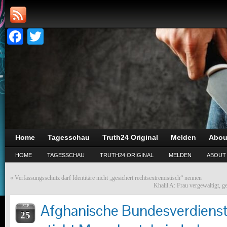
Facebook
Twitter
Home
Tagesschau
Truth24 Original
Melden
Abou
HOME
TAGESSCHAU
TRUTH24 ORIGINAL
MELDEN
ABOUT
«
Verfassungsschutz darf Identitäre nicht „gesichert rechtsextremistisch“ nennen
Khalil A: Frau vergewaltigt, 
Afghanische Bundesverdienst
SEP
25