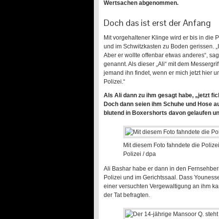
Wertsachen abgenommen.
Doch das ist erst der Anfang
Mit vorgehaltener Klinge wird er bis in di
und im Schwitzkasten zu Boden gerissen. „I
Aber er wollte offenbar etwas anderes“, sagt
genannt. Als dieser „Ali“ mit dem Messergrif
jemand ihn findet, wenn er mich jetzt hier u
Polizei.“
Als Ali dann zu ihm gesagt habe, „jetzt fi
Doch dann seien ihm Schuhe und Hose au
blutend in Boxershorts davon gelaufen un
Mit diesem Foto fahndete die Polize
Polizei / dpa
Ali Bashar habe er dann in den Fernsehberi
Polizei und im Gerichtssaal. Dass Younesse
einer versuchten Vergewaltigung an ihm ka
der Tat befragten.