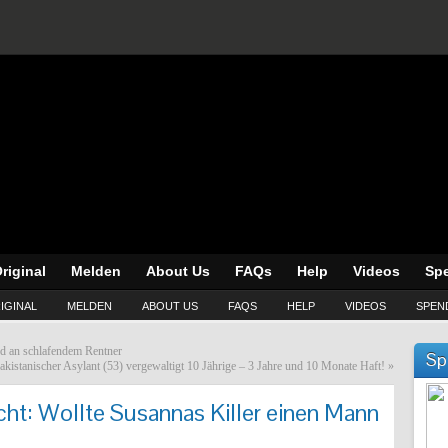
riginal
Melden
About Us
FAQs
Help
Videos
Sp
IGINAL
MELDEN
ABOUT US
FAQS
HELP
VIDEOS
SPEN
d an schlafendem Rentner
Sp
akistanischer Asylant (53) vergewaltigt 10 Jährige – 3 Jahre und 10 Monate Haft!
»
icht: Wollte Susannas Killer einen Mann