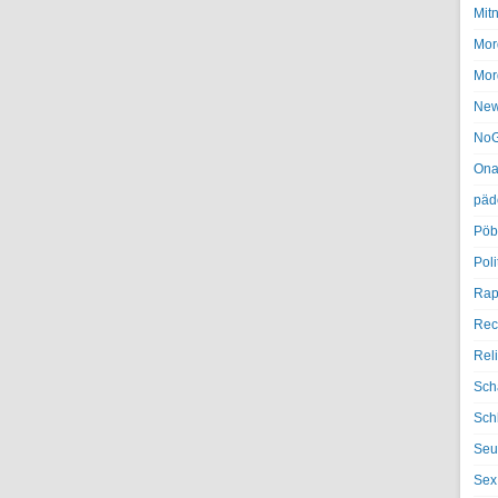
Mit
Mor
Mor
Ne
NoG
Ona
päd
Pöb
Poli
Rap
Rec
Rel
Sch
Sch
Seu
Sex