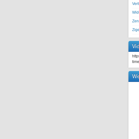
Ver
Wid
Zen
Zig
Vi
htt
tim
We