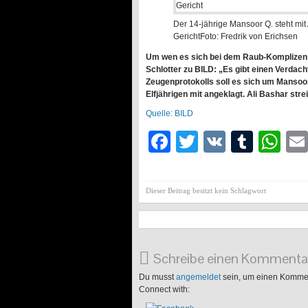
Der 14-jährige Mansoor Q. steht mit
Gericht
Foto: Fredrik von Erichsen
Um wen es sich bei dem Raub-Komplizen ha
Schlotter zu BILD: „Es gibt einen Verdach
Zeugenprotokolls soll es sich um Mansoor
Elfjährigen mit angeklagt. Ali Bashar strei
Quelle: BILD
Facebook
Twitter
VK
Tumb
Wh
Dieser Beitrag besitzt kein Schlagwort
Schreibe einen Kommenta
Du musst
angemeldet
sein, um einen Komme
Connect with: