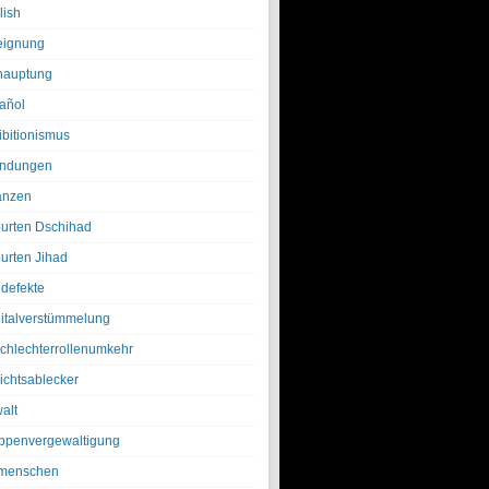
lish
eignung
hauptung
añol
ibitionismus
ndungen
anzen
urten Dschihad
urten Jihad
defekte
italverstümmelung
chlechterrollenumkehr
ichtsablecker
alt
ppenvergewaltigung
menschen