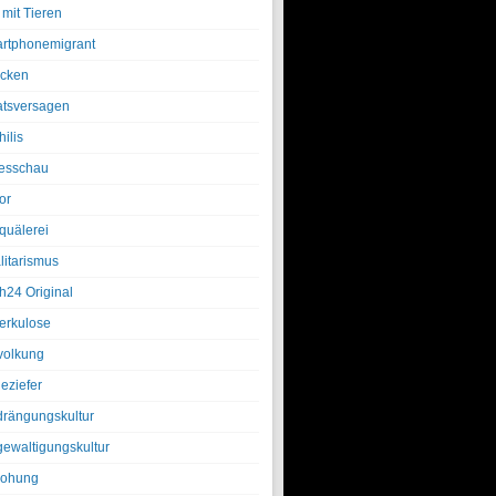
 mit Tieren
rtphonemigrant
cken
atsversagen
ilis
esschau
or
quälerei
litarismus
h24 Original
erkulose
olkung
eziefer
drängungskultur
gewaltigungskultur
rohung