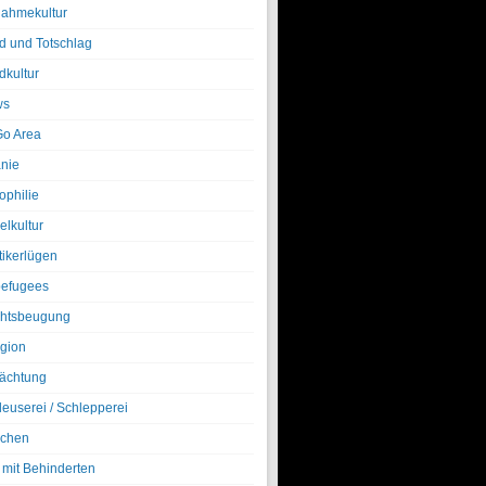
nahmekultur
d und Totschlag
dkultur
ws
o Area
nie
ophilie
elkultur
tikerlügen
efugees
htsbeugung
igion
ächtung
leuserei / Schlepperei
chen
 mit Behinderten