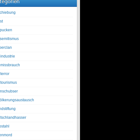
tegorien
chiebung
st
pucken
isemitismus
berclan
industrie
lmissbrauch
terror
ltourismus
nschubser
ölkerungsaustausch
ndstiftung
tschlandhasser
bstahl
enmord