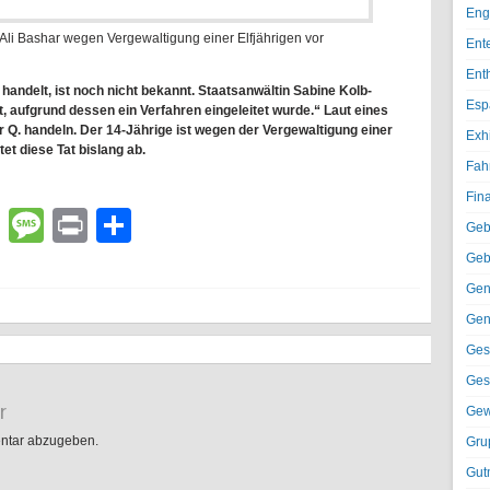
Eng
 Ali Bashar wegen Vergewaltigung einer Elfjährigen vor
Ent
Ent
ndelt, ist noch nicht bekannt. Staatsanwältin Sabine Kolb-
Esp
t, aufgrund dessen ein Verfahren eingeleitet wurde.“ Laut eines
 Q. handeln. Der 14-Jährige ist wegen der Vergewaltigung einer
Exh
tet diese Tat bislang ab.
Fah
Fin
lr
atsApp
Email
Message
Print
Teilen
Geb
Geb
Gen
Gen
Ges
Ges
r
Gew
ntar abzugeben.
Gru
Gut