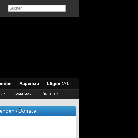
enden
Rapemap
Lügen 1×1
DEN
RAPEMAP
LÜGEN 1×1
enden / Donate