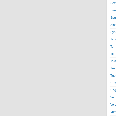
Sex
Sma
Spu
Sta
Syph
Tag
Terr
Tier
Tota
Trut
Tub
Umv
Ung
Ver
Ver
Ver