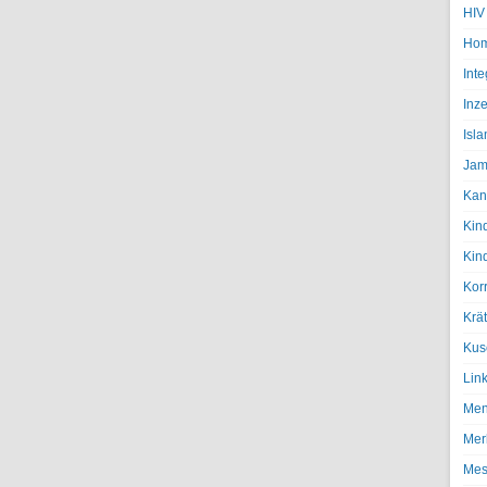
HIV
Hom
Inte
Inze
Isl
Jam
Kan
Kin
Kin
Kor
Krä
Kus
Lin
Men
Mer
Mes