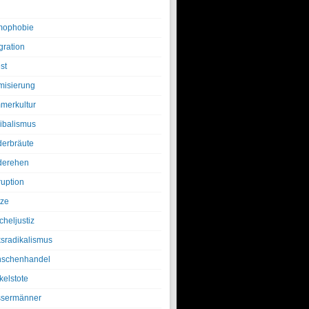
ophobie
gration
st
amisierung
merkultur
ibalismus
derbräute
derehen
ruption
tze
cheljustiz
ksradikalismus
schenhandel
kelstote
sermänner