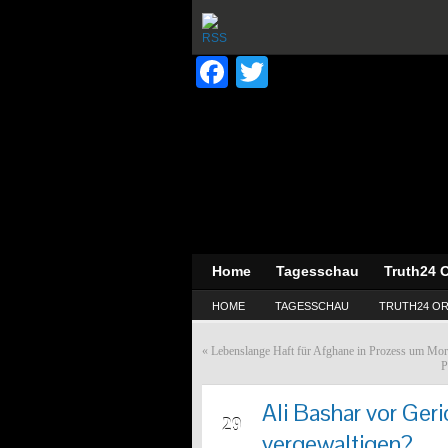
Facebook
Twitter
Home
Tagesschau
Truth24 O
HOME
TAGESSCHAU
TRUTH24 OR
«
Lebenslange Haft für Afghane in Prozess um Mor
P
Ali Bashar vor Ger
MAI
29
vergewaltigen?