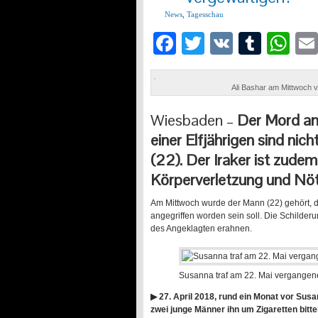
News
,
Tagesschau
Facebook
Twitter
VK
Tumb
Wh
Ali Bashar am Mittwoch 
Wiesbaden –
Der Mord an
einer Elfjährigen sind nic
(22). Der Iraker ist zud
Körperverletzung und Nöt
Am Mittwoch wurde der Mann (22) gehört,
angegriffen worden sein soll. Die Schilde
des Angeklagten erahnen.
Susanna traf am 22. Mai vergangen
▶︎ 27. April 2018, rund ein Monat vor Sus
zwei junge Männer ihn um Zigaretten bitt