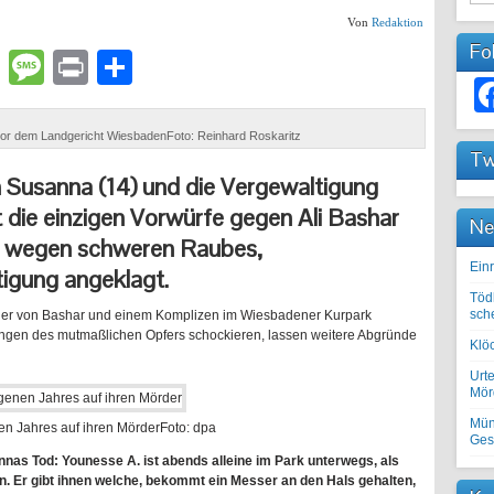
Von
Redaktion
Fo
lr
atsApp
Email
Message
Print
Teilen
vor dem Landgericht WiesbadenFoto: Reinhard Roskaritz
Tw
 Susanna (14) und die Vergewaltigung
ht die einzigen Vorwürfe gegen Ali Bashar
Ne
em wegen schweren Raubes,
Einr
igung angeklagt.
Töd
sch
 der von Bashar und einem Komplizen im Wiesbadener Kurpark
rungen des mutmaßlichen Opfers schockieren, lassen weitere Abgründe
Klöc
Urte
Mörd
Mün
en Jahres auf ihren Mörder
Foto: dpa
Ges
annas Tod: Younesse A. ist abends alleine im Park unterwegs, als
en. Er gibt ihnen welche, bekommt ein Messer an den Hals gehalten,