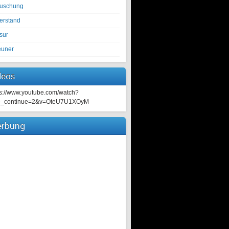
tuschung
erstand
sur
euner
deos
ps://www.youtube.com/watch?
e_continue=2&v=OteU7U1XOyM
rbung