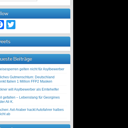
llow
Facebook
Twitter
eets
ueste Beiträge
eisesperren gelten nicht für Asylbewerber
liches Gutmenschtum: Deutschland
enkt Italien 1 Million FFP2 Masken
kner will Asylbewerber als Erntehelfer
il gefallen – Lebenslang für Georgines
er Ali K.
chen: Axt-Araber hackt Autofahrer halbes
icht ab