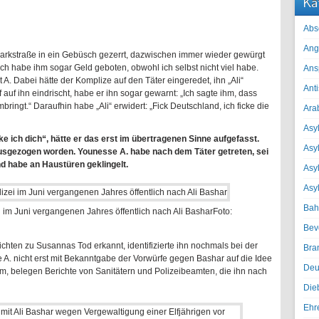
Ka
Abs
Ang
e Parkstraße in ein Gebüsch gezerrt, dazwischen immer wieder gewürgt
ch habe ihm sogar Geld geboten, obwohl ich selbst nicht viel habe.
Ans
 A. Dabei hätte der Komplize auf den Täter eingeredet, ihn „Ali“
Ant
f auf ihn eindrischt, habe er ihn sogar gewarnt: „
Ich sagte ihm, dass
mbringt.“ Daraufhin habe „Ali“ erwidert: „Fick Deutschland, ich ficke die
Ara
Asyl
cke ich dich“, hätte er das erst im übertragenen Sinne aufgefasst.
Asy
sgezogen worden. Younesse A. habe nach dem Täter getreten, sei
d habe an Haustüren geklingelt.
Asyl
Asy
Bah
i im Juni vergangenen Jahres öffentlich nach Ali Bashar
Foto:
Bev
chten zu Susannas Tod erkannt, identifizierte ihn nochmals bei der
Bra
 A. nicht erst mit Bekanntgabe der Vorwürfe gegen Bashar auf die Idee
Deu
m, belegen Berichte von Sanitätern und Polizeibeamten, die ihn nach
Die
Ehr