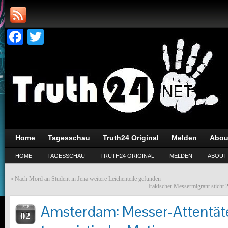
Facebook
Twitter
Home
Tagesschau
Truth24 Original
Melden
Abou
HOME
TAGESSCHAU
TRUTH24 ORIGINAL
MELDEN
ABOUT
«
Nach Mord an Student in Jena weitere Leichenteile gefunden
Irakischer Messermigrant sticht 
Amsterdam: Messer-Attentäte
SEP
02