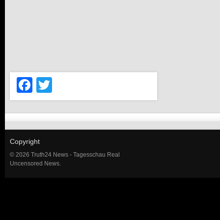
Facebook
Twitter
Copyright
© 2026 Truth24 News - Tagesschau Real
Uncensored News.