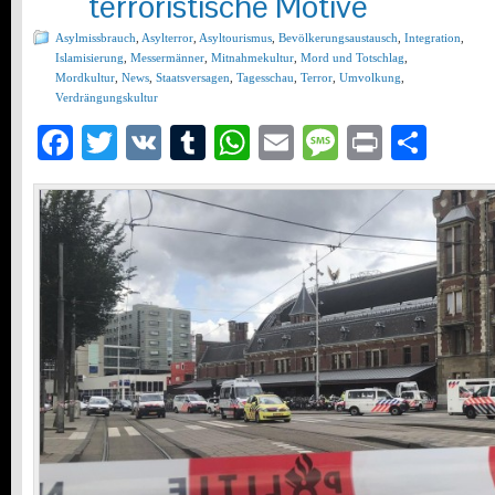
terroristische Motive
Asylmissbrauch
,
Asylterror
,
Asyltourismus
,
Bevölkerungsaustausch
,
Integration
,
Islamisierung
,
Messermänner
,
Mitnahmekultur
,
Mord und Totschlag
,
Mordkultur
,
News
,
Staatsversagen
,
Tagesschau
,
Terror
,
Umvolkung
,
Verdrängungskultur
Facebook
Twitter
VK
Tumblr
WhatsApp
Email
Message
Print
Teil