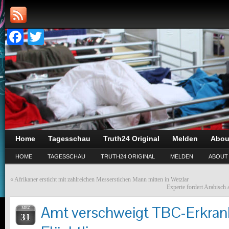
Facebook
Twitter
Home
Tagesschau
Truth24 Original
Melden
Abou
HOME
TAGESSCHAU
TRUTH24 ORIGINAL
MELDEN
ABOUT
«
Afrikaner ersticht mit zahlreichen Messerstichen Mann mitten in Wetzlar
Experte fordert Arabisch 
Amt verschweigt TBC-Erkran
MRZ
31