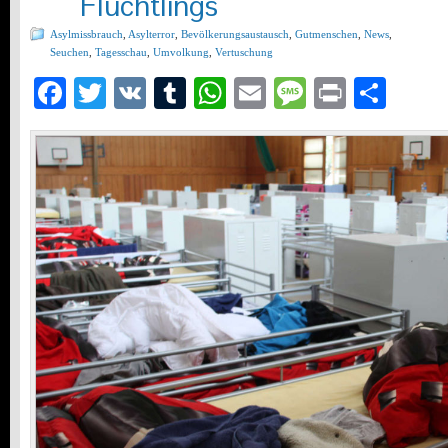
Flüchtlings
Asylmissbrauch
,
Asylterror
,
Bevölkerungsaustausch
,
Gutmenschen
,
News
,
Seuchen
,
Tagesschau
,
Umvolkung
,
Vertuschung
Facebook
Twitter
VK
Tumblr
WhatsApp
Email
Message
Print
Teil