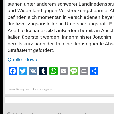
stehen unter anderem schwerer Landfriedensbru
und Widerstand gegen Vollstreckungsbeamte. Al
befinden sich momentan in verschiedenen baye
Justizvollzugsanstalten in Untersuchungshaft. Ei
Aserbaidschaner sitzt außerdem bereits in Absch
Italien überstellt werden. Innenminister Joachi
bereits kurz nach der Tat eine „konsequente Ab
Straftätern“ gefordert.
Quelle: idowa
Facebook
Twitter
VK
Tumblr
WhatsApp
Email
Message
Print
Teil
Dieser Beitrag besitzt kein Schlagwort