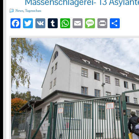
Massenschlägerei- 13 Asylant
News
,
Tagesschau
Facebook
Twitter
VK
Tumblr
WhatsApp
Email
Message
Print
Teil