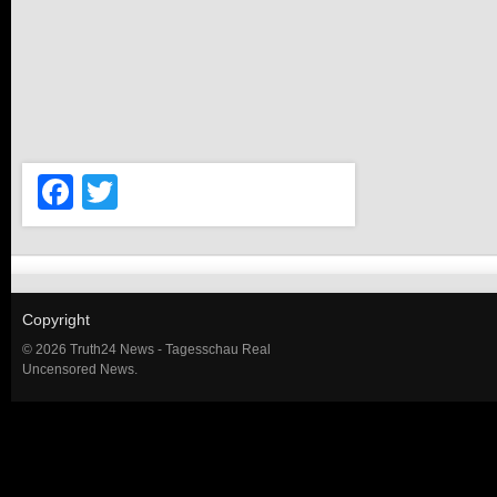
Facebook
Twitter
Copyright
© 2026 Truth24 News - Tagesschau Real
Uncensored News.