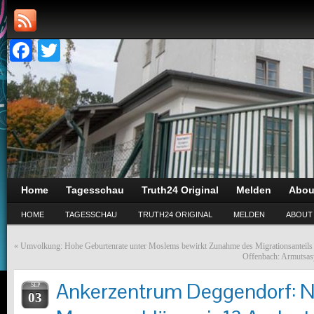
Facebook
Twitter
Home
Tagesschau
Truth24 Original
Melden
Abou
HOME
TAGESSCHAU
TRUTH24 ORIGINAL
MELDEN
ABOUT
«
Umvolkung: Hohe Geburtenrate unter Moslems bewirkt Zunahme des Migrationsanteils
Offenbach: Armutsasy
Ankerzentrum Deggendorf: 
SEP
03