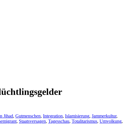
üchtlingsgelder
n Jihad
,
Gutmenschen
,
Integration
,
Islamisierung
,
Jammerkultur
,
emigrant
,
Staatsversagen
,
Tagesschau
,
Totalitarismus
,
Umvolkung
,