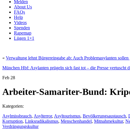
Melden
About Us
FAQs
Help
Videos
Spenden
Rapemap
Lügen 1×1
«
Verwaltung lehnt Bürgereingabe ab: Auch Problemasylanten solle
München Hbf: Asylanten prügeln sich fast tot – die Presse vertuscht d
Feb
28
Arbeiter-Samariter-Bund: Kripo
Kategorien:
Asylmissbrauch
,
Asylterror
,
Asyltourismus
,
Bevölkerungsaustausch
,
Korruption
,
Linksradikalismus
,
Menschenhandel
,
Mitnahmekultur
,
N
Verdrängungskultur