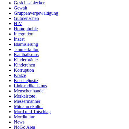
Gesichtsablecker
Gewalt
Gruppenvergewaltigung
Gutmenschen
HIV
Homophobie
Integration
Inzest
Islamisierung
Jammerkultur
Kanibalismus
Kinderbräute
Kinderehen
Korruption
Krätze
Kuscheljustiz
Linksradikalismus
Menschenhandel
Merkelstote
Messermänner
Mitnahmekultur
Mord und Totschlag
Mordkultur
News
NoGo Area