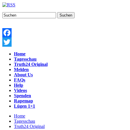
Suchen
Facebook
Twitter
Home
Tagesschau
Truth24 Original
Melden
About Us
FAQs
Help
Videos
Spenden
Rapemap
Lügen 1×1
Home
Tagesschau
Truth24 Original