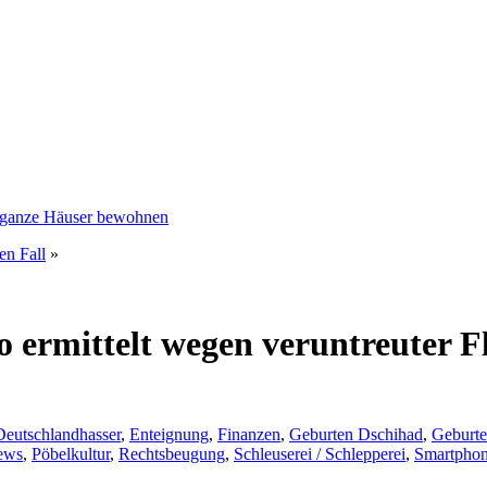
n ganze Häuser bewohnen
en Fall
»
 ermittelt wegen veruntreuter Fl
Deutschlandhasser
,
Enteignung
,
Finanzen
,
Geburten Dschihad
,
Geburte
ews
,
Pöbelkultur
,
Rechtsbeugung
,
Schleuserei / Schlepperei
,
Smartphon