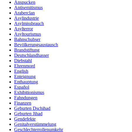
Anspucken
Antisemitismus
Araberclan
Asylindustrie
Asylmissbrauch
Asylterror
Asyltourismus
Bahnschubser
Bevölkerungsaustausch
Brandstiftung
Deutschlandhasser
Diebstahl
Ehrenmord
English
Enteignung
Enthauptung
Español
Exhibitionismus
Fahndungen
Finanzen
Geburten Dschihad
Geburten Jihad
Gendefekte
Genitalverstümmelung
Geschlechterrollenumkehr