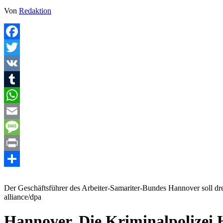
Von
Redaktion
Facebook
Twitter
VK
Tumblr
WhatsApp
Email
Message
Print
Teilen
Der Geschäftsführer des Arbeiter-Samariter-Bundes Hannover soll drei
alliance/dpa
Hannover. Die Kriminalpolizei 