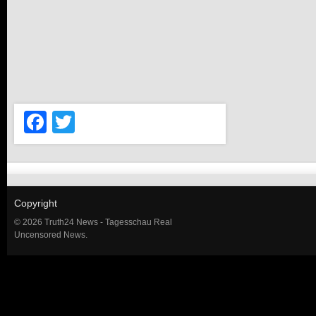
Facebook
Twitter
Copyright
© 2026 Truth24 News - Tagesschau Real
Uncensored News.