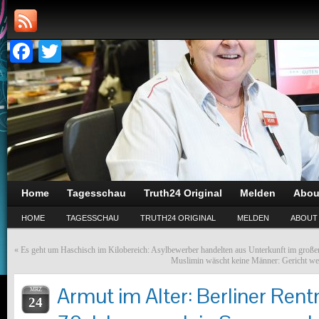
Facebook
Twitter
Home
Tagesschau
Truth24 Original
Melden
Abou
HOME
TAGESSCHAU
TRUTH24 ORIGINAL
MELDEN
ABOUT
«
Es geht um Haschisch im Kilobereich: Asylbewerber handelten aus Unterkunft im große
Muslimin wäscht keine Männer: Gericht w
Armut im Alter: Berliner Rent
MRZ
24