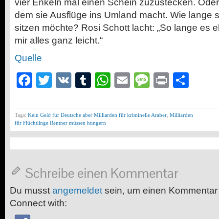
vier Enkeln mal einen Schein zuzustecken. Oder i
dem sie Ausflüge ins Umland macht. Wie lange 
sitzen möchte? Rosi Schott lacht: „So lange es ebe
mir alles ganz leicht.“
Quelle
Facebook
Twitter
VK
Tumblr
WhatsApp
Email
Message
Print
Teil
Tags:
Kein Geld für Deutsche aber Milliarden für kriminelle Araber
,
Milliarden
für Flüchtlinge Rentner müssen hungern
Schreibe einen Kommentar
Du musst
angemeldet
sein, um einen Kommentar
Connect with: