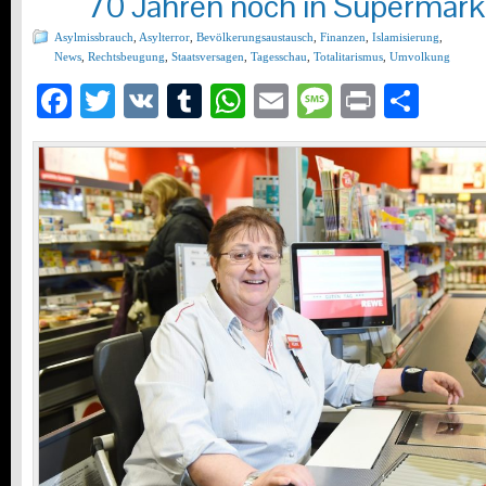
70 Jahren noch in Supermark
Asylmissbrauch
,
Asylterror
,
Bevölkerungsaustausch
,
Finanzen
,
Islamisierung
,
News
,
Rechtsbeugung
,
Staatsversagen
,
Tagesschau
,
Totalitarismus
,
Umvolkung
Facebook
Twitter
VK
Tumblr
WhatsApp
Email
Message
Print
Teil