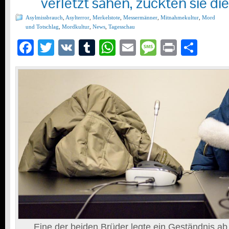
verletzt sahen, zückten sie di
Asylmissbrauch
,
Asylterror
,
Merkelstote
,
Messermänner
,
Mitnahmekultur
,
Mord
und Totschlag
,
Mordkultur
,
News
,
Tagesschau
Facebook
Twitter
VK
Tumblr
WhatsApp
Email
Message
Print
Teil
Eine der beiden Brüder legte ein Geständnis a