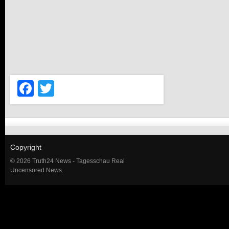
Facebook
Twitter
Copyright
© 2026 Truth24 News - Tagesschau Real
Uncensored News.