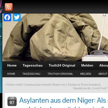
Facebook
Twitter
Home
Tagesschau
Truth24 Original
Melden
Abou
HOME
TAGESSCHAU
TRUTH24 ORIGINAL
MELDEN
ABOUT
«
Schon wieder! Armutsasylant ermordet Mutter von 2 Kindern in Preetz bestialisch
Skandal um die „Gorch Fock“: 
Asylanten aus dem Niger: Als 
APR
07