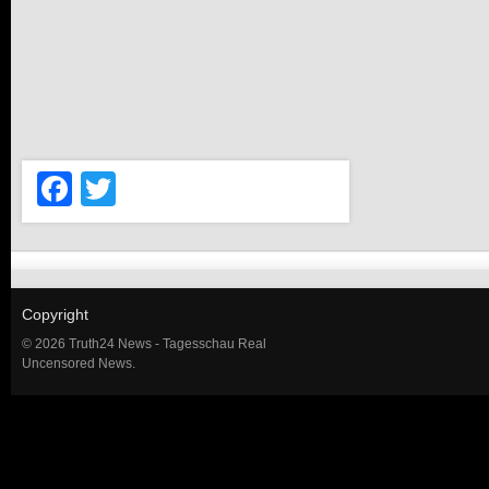
Facebook
Twitter
Copyright
© 2026 Truth24 News - Tagesschau Real
Uncensored News.