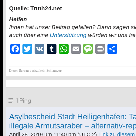
Quelle: Truth24.net
Helfen
Ihnen hat unser Beitrag gefallen? Dann sagen s
auch über eine
Unterstützung
würden wir uns fr
Facebook
Twitter
VK
Tumblr
WhatsApp
Email
Message
Print
Teil
Dieser Beitrag besitzt kein Schlagwort
1 Ping
Asylbescheid Stadt Heiligenhafen: T
illegale Armutsaraber – alternativ-re
April 28, 2019 um 11:40 pm
(UTC 2)
Link zu diese