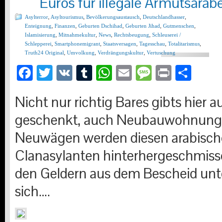
Euros für illegale Armutsarab
Asylterror
,
Asyltourismus
,
Bevölkerungsaustausch
,
Deutschlandhasser
,
Enteignung
,
Finanzen
,
Geburten Dschihad
,
Geburten Jihad
,
Gutmenschen
,
Islamisierung
,
Mitnahmekultur
,
News
,
Rechtsbeugung
,
Schleuserei /
Schlepperei
,
Smartphonemigrant
,
Staatsversagen
,
Tagesschau
,
Totalitarismus
,
Truth24 Original
,
Umvolkung
,
Verdrängungskultur
,
Vertuschung
Facebook
Twitter
VK
Tumblr
WhatsApp
Email
Message
Print
Teil
Nicht nur richtig Bares gibts hier 
geschenkt, auch Neubauwohnung
Neuwägen werden diesen arabisc
Clanasylanten hinterhergeschmiss
den Geldern aus dem Bescheid unt
sich….