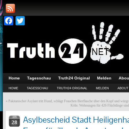
Facebook
Twitter
Home
Tagesschau
Truth24 Original
Melden
Abou
HOME
TAGESSCHAU
TRUTH24 ORIGINAL
MELDEN
ABOUT
«
Pakitanischer Asylant tritt Hund, schlägt Frauchen Bierflasche über den Kopf und würg
Köln: Wohnungen für 426 Flüchtlinge sind 
Asylbescheid Stadt Heiligenh
APR
28