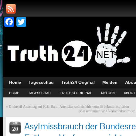
Facebook
Twitter
Home
Tagesschau
Truth24 Original
Melden
Abou
HOME
TAGESSCHAU
TRUTH24 ORIGINAL
MELDEN
ABOUT
«
Drahtseil-Anschlag auf ICE: Bahn-Attentäter soll Befehle vom IS bekommen haben
Massentumult nach Verkehrskontrolle:
Asylmissbrauch der Bundesre
APR
20