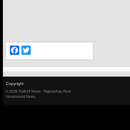
Facebook
Twitter
Copyright
© 2026 Truth24 News - Tagesschau Real
Uncensored News.