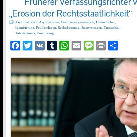
Früherer Verfassungsrichter 
„Erosion der Rechtsstaatlichkeit“
Asylmissbrauch
,
Asyltourismus
,
Bevölkerungsaustausch
,
Gutmenschen
,
Islamisierung
,
Politikerlügen
,
Rechtsbeugung
,
Staatsversagen
,
Tagesschau
,
Totalitarismus
,
Umvolkung
Facebook
Twitter
VK
Tumblr
WhatsApp
Email
Message
Print
Teil