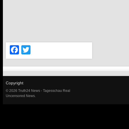
Facebook
Twitter
Copyright
© 2026 Truth24 News - Tagesschau Real
Uncensored News.