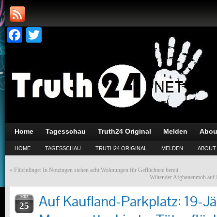
Facebook
Twitter
Home
Tagesschau
Truth24 Original
Melden
Abou
HOME
TAGESSCHAU
TRUTH24 ORIGINAL
MELDEN
ABOUT
«
Flüchtlinge: In Notzingen stehen acht Wohnungen für Geflüchtete bereit
Wütender Afghanenmob auf B
Auf Kaufland-Parkplatz: 19-Jä
MRZ
25