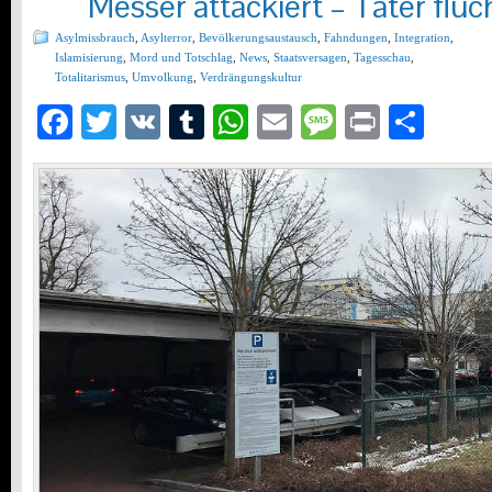
Messer attackiert – Täter flüc
Asylmissbrauch
,
Asylterror
,
Bevölkerungsaustausch
,
Fahndungen
,
Integration
,
Islamisierung
,
Mord und Totschlag
,
News
,
Staatsversagen
,
Tagesschau
,
Totalitarismus
,
Umvolkung
,
Verdrängungskultur
Facebook
Twitter
VK
Tumblr
WhatsApp
Email
Message
Print
Teil