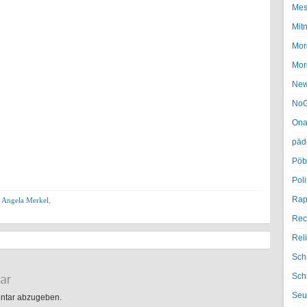
Mes
Mit
Mor
Mor
Ne
NoG
Ona
päd
Pöb
Poli
Rap
,
Angela Merkel
,
Rec
Rel
Sch
ar
Sch
Seu
ntar abzugeben.