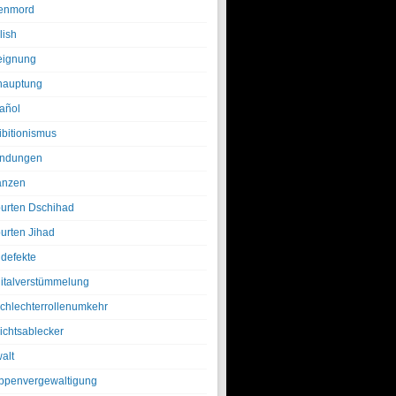
enmord
lish
eignung
hauptung
añol
ibitionismus
ndungen
anzen
urten Dschihad
urten Jihad
defekte
italverstümmelung
chlechterrollenumkehr
ichtsablecker
alt
ppenvergewaltigung