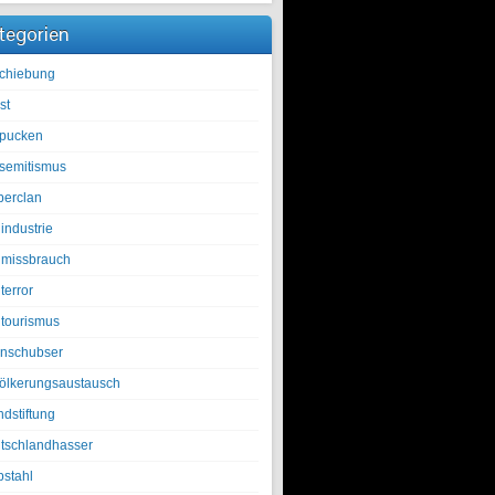
tegorien
chiebung
st
pucken
isemitismus
berclan
industrie
lmissbrauch
terror
ltourismus
nschubser
ölkerungsaustausch
ndstiftung
tschlandhasser
bstahl