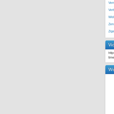
Ver
Ver
Wid
Zen
Zig
Vi
htt
tim
We