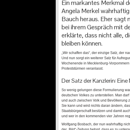
Ein markantes Merkmal der
Angela Merkel wahrhaftig
Bauch heraus. Eher sagt m
bei ihrem Gespräch mit 
erklärte, dass nicht alle
bleiben können.
„Wir schaffen das“, der einzige Satz, der na
Und nun sorgt ein weiterer Satz für Aufregun
Wochenende in Mecklenburg-Vorpommern ges
Proteststürmen veranlasst.
Der Satz der Kanzlerin: Ein
So wenig gelungen diese Formulierung war,
deutschen Volkes zu unterstellen. Man dar
und auch zwischen Volk und Bevölkerung zu 
Sie kann und wird nichts daran ändern, das
Staatsbürgerschaft besitzen und damit auc
und wer in den kommenden vier Jahren regi
Wolfgang Bosbach, der nun wahrhaftig nicht
der „Bild“-Zeitung betont, dass es zu unter