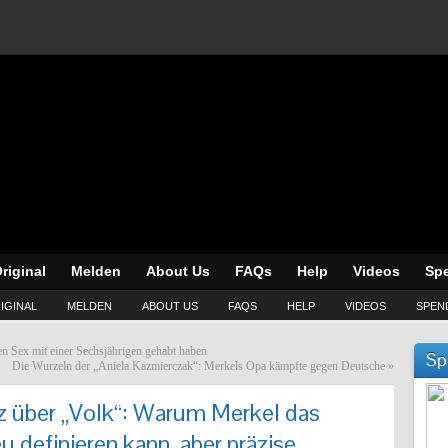
riginal
Melden
About Us
FAQs
Help
Videos
Sp
IGINAL
MELDEN
ABOUT US
FAQS
HELP
VIDEOS
SPEN
en Sex mit einer Sechsjährigen gehabt haben
Sp
Die Wurzeln der „Aniela Kazmierczak“: Merkels Opa kämpfte gegen Deutsche
»
 über „Volk“: Warum Merkel das
u definieren kann, aber präzise