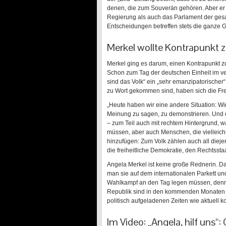
denen, die zum Souverän gehören. Aber er b
Regierung als auch das Parlament der gesa
Entscheidungen betreffen stets die ganze G
Merkel wollte Kontrapunkt z
Merkel ging es darum, einen Kontrapunkt zu
Schon zum Tag der deutschen Einheit im ver
sind das Volk“ ein „sehr emanzipatorischer“
zu Wort gekommen sind, haben sich die Fre
„Heute haben wir eine andere Situation: Wir
Meinung zu sagen, zu demonstrieren. Und d
– zum Teil auch mit rechtem Hintergrund, wa
müssen, aber auch Menschen, die vielleic
hinzufügen: Zum Volk zählen auch all dieje
die freiheitliche Demokratie, den Rechtsst
Angela Merkel ist keine große Rednerin. D
man sie auf dem internationalen Parkett un
Wahlkampf an den Tag legen müssen, den
Republik sind in den kommenden Monaten ni
politisch aufgeladenen Zeiten wie aktuell k
Im Video: „Angela, hilf uns