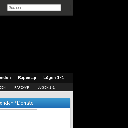
enden
Rapemap
Lügen 1×1
DEN
RAPEMAP
LÜGEN 1×1
enden / Donate