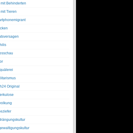
 mit Behinderten
 mit Tieren
rtphonemigrant
cken
atsversagen
ilis
esschau
or
quälerei
litarismus
h24 Original
erkulose
olkung
eziefer
drängungskultur
gewaltigungskultur