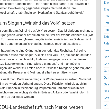
Ehr
eschreibt dann treffend: „Das ändert nichts daran, dass sowohl die
mten Bevölkerung gegenüber verpflichtet sind, denn ihre
Eng
esellschaft, unabhängig von Herkunft und Staatsangehörigkeit.“
Ent
um Slogan „Wir sind das Volk“ setzen
Ent
Esp
 dem Slogan „Wir sind das Volk“ zu setzen. Das ist übrigens nicht neu.
gangenen Oktober hat sie an die Zeit vor der Wende erinnert, als „Wir
Exh
 Ruf gewesen sei. „Menschen, die in der sozialistischen Diktatur nicht
Fah
iheit genommen, auf sich aufmerksam zu machen“, sagte sie.
Fin
 haben heute eine Ordnung, in der jeder das Recht hat, frei seine
eshalb muss man sagen: Alle sind das Volk. Die, die das heute rufen
Geb
s ich natürlich nicht richtig finde und wogegen wir auch auftreten
ht zu kurz gekommen sind, wie sie glauben.“ Und man möchte
Geb
nigen, die weder zur ersten noch zur zweiten Kategorie gehören, aber
Gen
aat und die Presse- und Meinungsfreiheit zu schätzen wissen.
Gen
as weiß man. Doch sie vermag ihre Worte präzise zu setzen. So kennt
d in schwierigen Verhandlungen. Diese Präzision wird sie auch im
Ges
n die Bühnen in Mecklenburg-Vorpommern und anderswo in der
Ges
cht weniger wichtig als die in Brüssel, Ankara oder Washington. In
ommt es auf jedes Wort an.
Gew
Gru
“: CDU-Landeschef ruft nach Merkel wegen