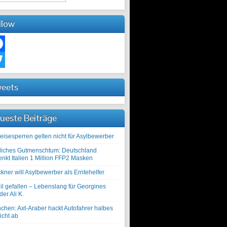
llow
ebook
ter
eets
ueste Beiträge
eisesperren gelten nicht für Asylbewerber
liches Gutmenschtum: Deutschland
enkt Italien 1 Million FFP2 Masken
kner will Asylbewerber als Erntehelfer
il gefallen – Lebenslang für Georgines
er Ali K.
chen: Axt-Araber hackt Autofahrer halbes
icht ab