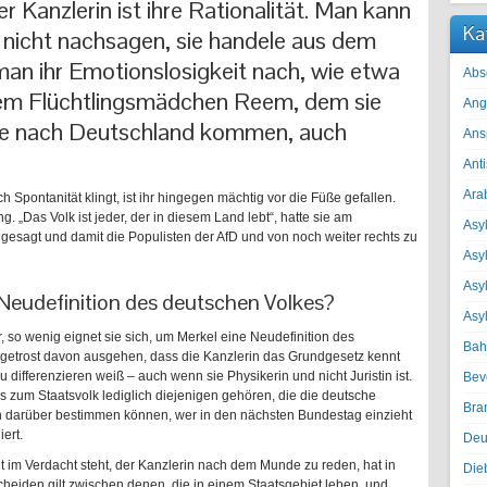
 Kanzlerin ist ihre Rationalität. Man kann
Ka
 nicht nachsagen, sie handele aus dem
an ihr Emotionslosigkeit nach, wie etwa
Abs
dem Flüchtlingsmädchen Reem, dem sie
Ang
, die nach Deutschland kommen, auch
Ans
Ant
Ara
ch Spontanität klingt, ist ihr hingegen mächtig vor die Füße gefallen.
g. „Das Volk ist jeder, der in diesem Land lebt“, hatte sie am
Asyl
agt und damit die Populisten der AfD und von noch weiter rechts zu
Asy
Asyl
e Neudefinition des deutschen Volkes?
Asy
 so wenig eignet sie sich, um Merkel eine Neudefinition des
Bah
f getrost davon ausgehen, dass die Kanzlerin das Grundgesetz kennt
differenzieren weiß – auch wenn sie Physikerin und nicht Juristin ist.
Bev
s zum Staatsvolk lediglich diejenigen gehören, die die deutsche
Bra
h darüber bestimmen können, wer in den nächsten Bundestag einzieht
ert.
Deu
 im Verdacht steht, der Kanzlerin nach dem Munde zu reden, hat in
Die
scheiden gilt zwischen denen, die in einem Staatsgebiet leben, und