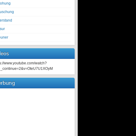
rohung
tuschung
erstand
sur
euner
deos
ps://www.youtube.com/watch?
e_continue=2&v=OteU7U1XOyM
rbung