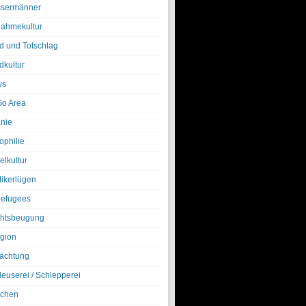
sermänner
nahmekultur
d und Totschlag
dkultur
ws
o Area
nie
ophilie
elkultur
tikerlügen
efugees
htsbeugung
igion
ächtung
leuserei / Schlepperei
chen