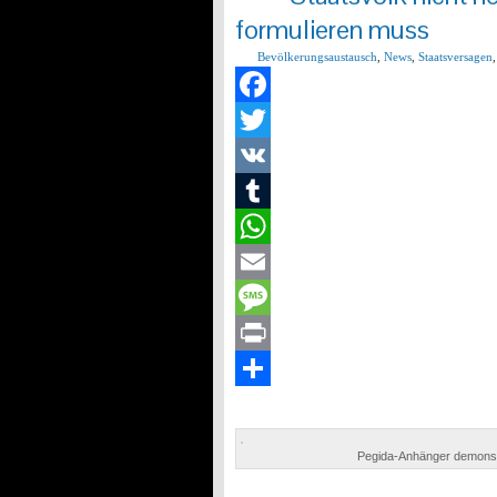
formulieren muss
Bevölkerungsaustausch
,
News
,
Staatsversagen
Facebook
Twitter
VK
Tumblr
WhatsApp
Email
Message
Print
Teilen
Pegida-Anhänger demonstr