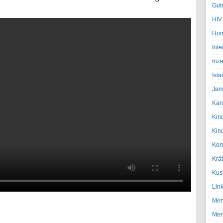
Gut
“
HIV
Hom
Inte
Inze
Isl
Jam
Kan
Kin
Kin
Kor
Krä
Kus
Lin
Men
Mer