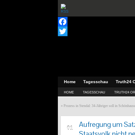
Facebook
Twitter
Home
Tagesschau
Truth24 O
HOME
TAGESSCHAU
TRUTH24 OR
«
Prozess in Stendal: 34-Jähriger soll in Schönhaus
Aufregung um Satz
MRZ
01
Staatsvolk nicht ne