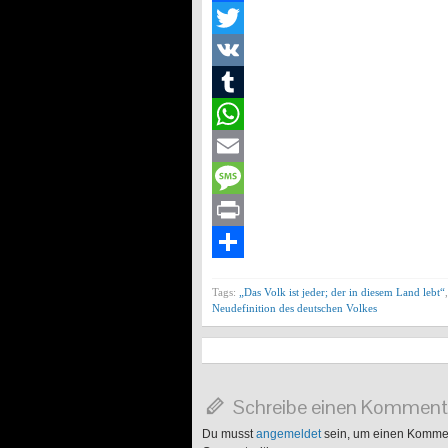
Facebook
Twitter
VK
Tumblr
WhatsApp
Email
Message
Print
Teilen
Tags:
„Das Volk ist jeder; der in diesem Land lebt“
Neudefinition des deutschen Volkes
Schreibe einen Komment
Du musst
angemeldet
sein, um einen Komme