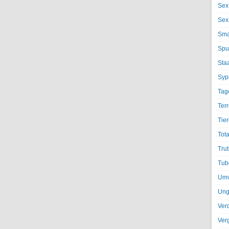
Sex
Sex
Sma
Spu
Sta
Syph
Tag
Terr
Tier
Tota
Trut
Tub
Umv
Ung
Ver
Ver