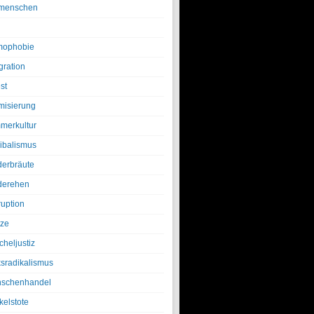
menschen
ophobie
gration
st
amisierung
merkultur
ibalismus
derbräute
derehen
ruption
tze
cheljustiz
ksradikalismus
schenhandel
kelstote