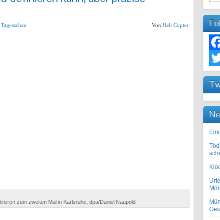
Fo
,
Tagesschau
Von
Heli Copter
Fac
Twit
Tw
Ne
Einr
Töd
sch
Klöc
Urte
Mörd
Mün
ieren zum zweiten Mal in Karlsruhe, dpa/Daniel Naupold
Ges