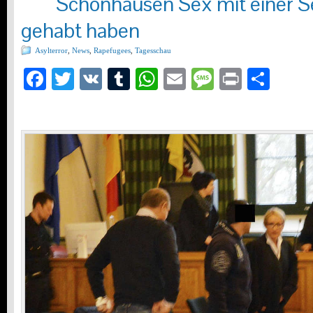
Schönhausen Sex mit einer S
gehabt haben
Asylterror
,
News
,
Rapefugees
,
Tagesschau
Facebook
Twitter
VK
Tumblr
WhatsApp
Email
Message
Print
Teil