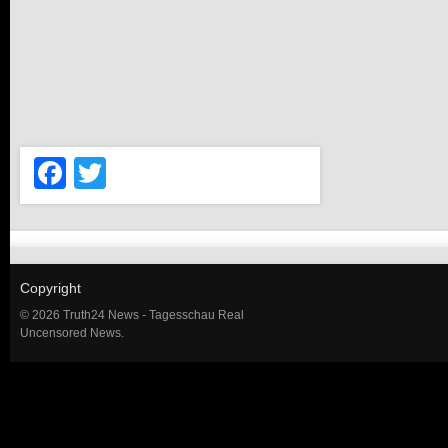
Facebook
Twitter
Copyright
© 2026 Truth24 News - Tagesschau Real
Uncensored News.