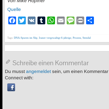
Von Mike Höpfner
Quelle
Facebook
Twitter
VK
Tumblr
WhatsApp
Email
Message
Print
Teil
Tags:
DNA-Spuren im Slip
,
Iraner vergewaltigt 6-jährige
,
Prozess
,
Stendal
Schreibe einen Kommentar
Du musst
angemeldet
sein, um einen Kommentar
Connect with: