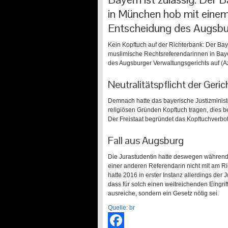
in München hob mit einem
Entscheidung des Augsbur
Kein Kopftuch auf der Richterbank: Der Bay
muslimische Rechtsreferendarinnen in Bayer
des Augsburger Verwaltungsgerichts auf (Az
Neutralitätspflicht der Geric
Demnach hatte das bayerische Justizminist
religiösen Gründen Kopftuch tragen, dies b
Der Freistaat begründet das Kopftuchverbot m
Fall aus Augsburg
Die Jurastudentin hatte deswegen während 
einer anderen Referendarin nicht mit am Ri
hatte 2016 in erster Instanz allerdings de
dass für solch einen weitreichenden Eingrif
ausreiche, sondern ein Gesetz nötig sei.
Quelle: br