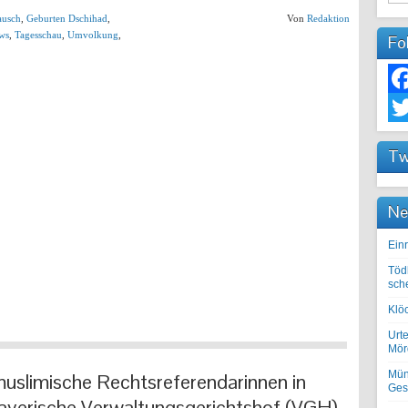
ausch
,
Geburten Dschihad
,
Von
Redaktion
ws
,
Tagesschau
,
Umvolkung
,
Fo
Fac
Twit
Tw
Ne
Einr
Töd
sch
Klöc
Urte
Mörd
Mün
uslimische Rechtsreferendarinnen in
Ges
 Bayerische Verwaltungsgerichtshof (VGH)