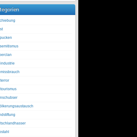
tegorien
chiebung
st
pucken
isemitismus
berclan
industrie
lmissbrauch
terror
ltourismus
nschubser
ölkerungsaustausch
ndstiftung
tschlandhasser
bstahl