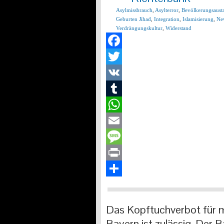
Asylmissbrauch
,
Asylterror
,
Bevölkerungsaust
Geburten Jihad
,
Integration
,
Islamisierung
,
Ne
Verdrängungskultur
,
Widerstand
Facebook
Twitter
VK
Tumblr
WhatsApp
Email
Message
Print
Teilen
Das Kopftuchverbot für m
Bayern ist zulässig. Der