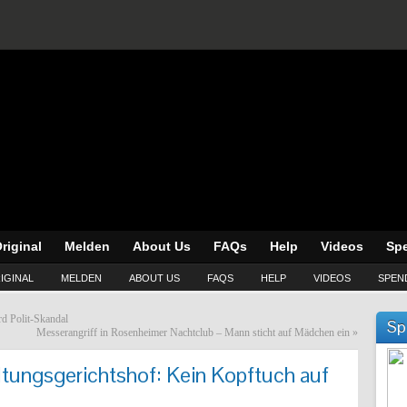
riginal
Melden
About Us
FAQs
Help
Videos
Sp
IGINAL
MELDEN
ABOUT US
FAQS
HELP
VIDEOS
SPEN
rd Polit-Skandal
Sp
Messerangriff in Rosenheimer Nachtclub – Mann sticht auf Mädchen ein
»
ltungsgerichtshof: Kein Kopftuch auf