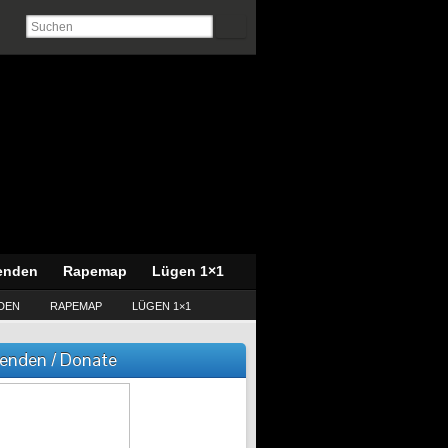
enden
Rapemap
Lügen 1×1
DEN
RAPEMAP
LÜGEN 1×1
enden / Donate