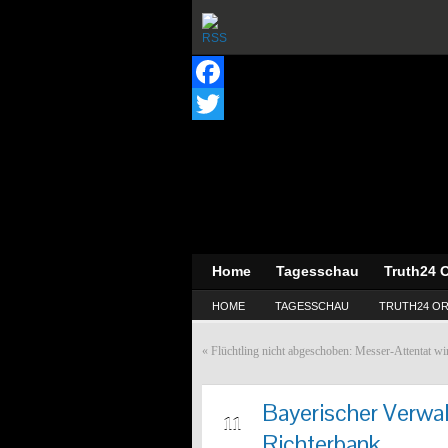
Facebook
Twitter
Home
Tagesschau
Truth24 O
HOME
TAGESSCHAU
TRUTH24 OR
«
Flüchtling nicht abgeschoben: Messer-Attentat wi
Bayerischer Verwa
MRZ
11
Richterbank