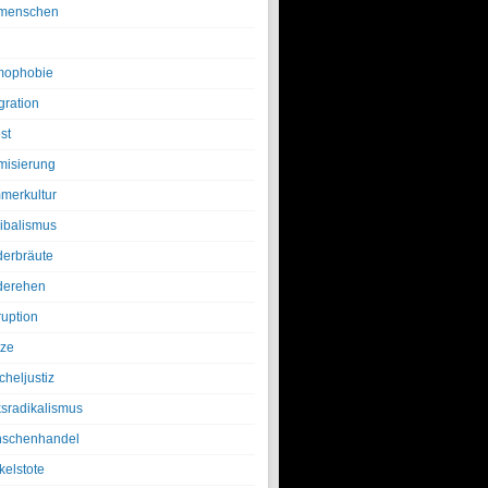
menschen
ophobie
gration
st
amisierung
merkultur
ibalismus
derbräute
derehen
ruption
tze
cheljustiz
ksradikalismus
schenhandel
kelstote