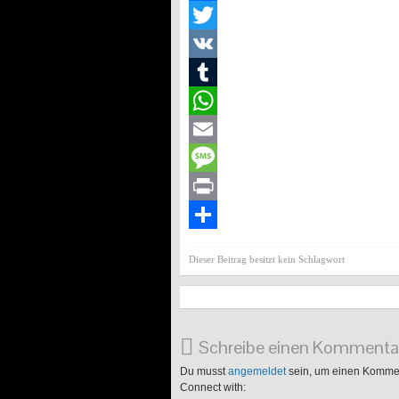
Facebook
Twitter
VK
Tumblr
WhatsApp
Email
Message
Print
Teilen
Dieser Beitrag besitzt kein Schlagwort
Schreibe einen Kommenta
Du musst
angemeldet
sein, um einen Komme
Connect with: