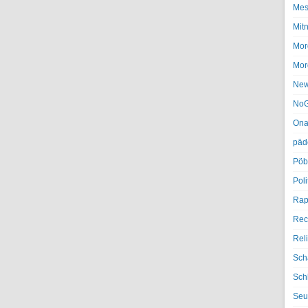
Mes
Mit
Mor
Mor
Ne
NoG
Ona
päd
Pöb
Poli
Rap
Rec
Rel
Sch
Sch
Seu