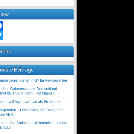
llow
ebook
ter
eets
ueste Beiträge
eisesperren gelten nicht für Asylbewerber
liches Gutmenschtum: Deutschland
enkt Italien 1 Million FFP2 Masken
kner will Asylbewerber als Erntehelfer
il gefallen – Lebenslang für Georgines
er Ali K.
chen: Axt-Araber hackt Autofahrer halbes
icht ab