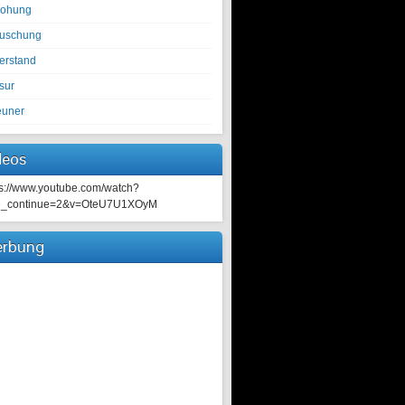
rohung
tuschung
erstand
sur
euner
deos
ps://www.youtube.com/watch?
e_continue=2&v=OteU7U1XOyM
rbung