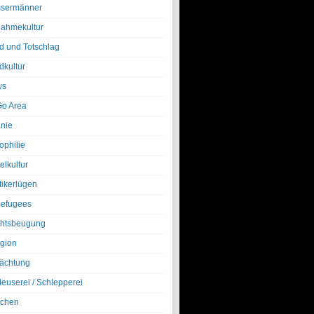
sermänner
nahmekultur
d und Totschlag
dkultur
ws
o Area
nie
ophilie
elkultur
tikerlügen
efugees
htsbeugung
igion
ächtung
leuserei / Schlepperei
chen