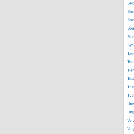
Sex
Sex
Sma
Spu
Sta
Syph
Tag
Terr
Tier
Tota
Trut
Tub
Umv
Ung
Ver
Ver