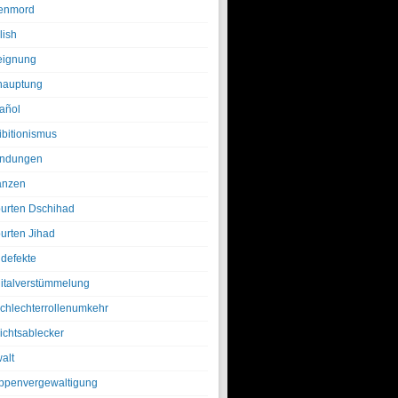
enmord
lish
eignung
hauptung
añol
ibitionismus
ndungen
anzen
urten Dschihad
urten Jihad
defekte
italverstümmelung
chlechterrollenumkehr
ichtsablecker
alt
ppenvergewaltigung