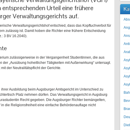
 entsprechenden Urteil eine frühere
Ka
ger Verwaltungsgerichts auf.
Abs
erische Verwaltungsgerichtshof entschied, dass das Kopftuchverbot für
Ang
n zulässig ist. Damit hoben die Richter eine frühere Entscheidung
Ans
.: 3 BV 16.2040).
Ant
hte
Ara
erium zulässigerweise in der Vergangenheit Studentinnen, die aus
Asyl
ei der „Ausübung hoheitlicher Tätigkeiten mit Außenwirkung“ untersagt.
it der Neutralitätspflicht der Gerichte.
Asy
Asyl
Asy
ihrer Ausbildung beim Augsburger Amtsgericht im Unterschied zu
Bah
chtertisch Platz nehmen dürfen. Das Verwaltungsgericht in Augsburg
r Jurastudentin Recht gegeben. Die Augsburger Richter bemängelten,
Bev
f in die Religionsfreiheit eine einfache Behördenauflage nicht
Bra
Deu
Die