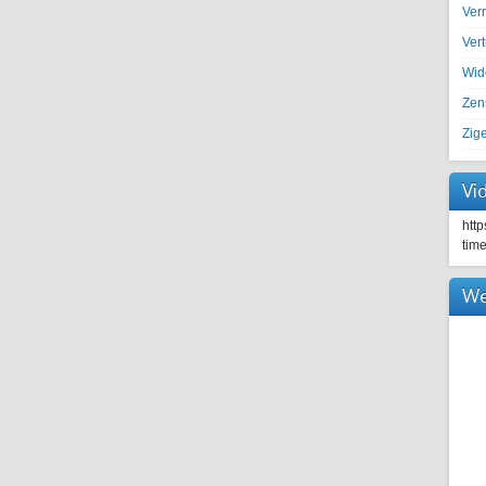
Ver
Ver
Wid
Zen
Zig
Vi
htt
tim
We