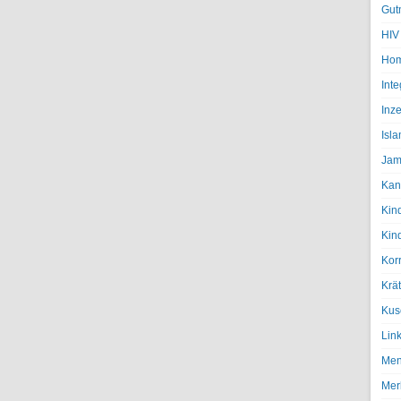
Gut
HIV
Hom
Inte
Inze
Isl
Jam
Kan
Kin
Kin
Kor
Krä
Kus
Lin
Men
Mer