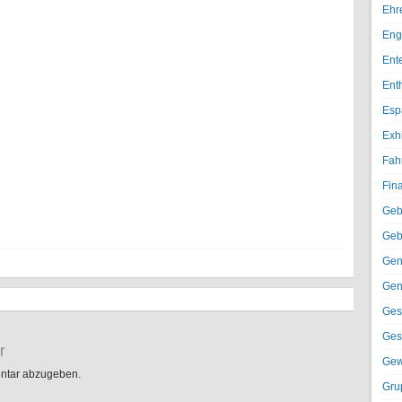
Ehr
Eng
Ent
Ent
Esp
Exh
Fah
Fin
Geb
Geb
Gen
Gen
Ges
Ges
r
Gew
ntar abzugeben.
Gru