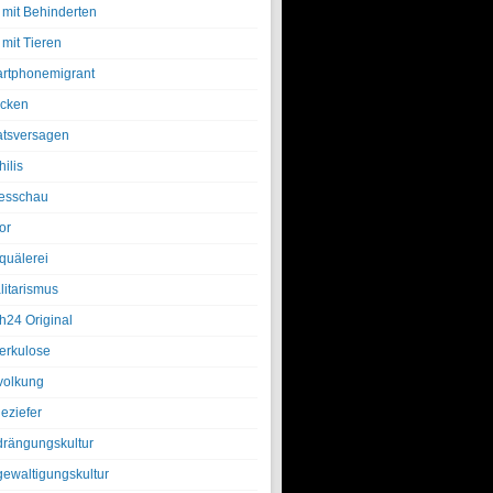
 mit Behinderten
 mit Tieren
rtphonemigrant
cken
atsversagen
ilis
esschau
or
quälerei
litarismus
h24 Original
erkulose
olkung
eziefer
drängungskultur
gewaltigungskultur