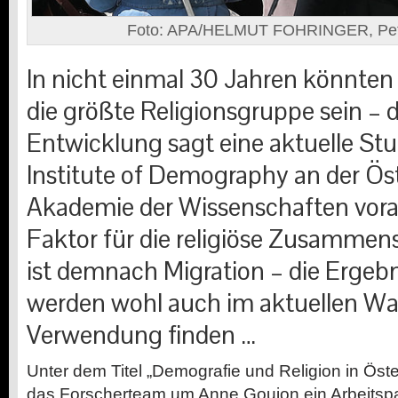
Foto: APA/HELMUT FOHRINGER, Pet
In nicht einmal 30 Jahren könnten
die größte Religionsgruppe sein
–
d
Entwicklung sagt eine aktuelle St
Institute of Demography an der Ös
Akademie der Wissenschaften vora
Faktor für die religiöse Zusammen
ist demnach Migration
–
die Ergebn
werden wohl auch im aktuellen W
Verwendung finden …
U
nter dem Titel „Demografie und Religion in Öster
das Forscherteam um Anne Goujon ein Arbeitspap