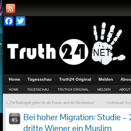
Facebook
Twitter
Home
Tagesschau
Truth24 Original
Melden
Abou
HOME
TAGESSCHAU
TRUTH24 ORIGINAL
MELDEN
ABOUT
«
„Die Baderegeln gelten für alle Frauen, auch die Musliminnen“
Großeinsatz! Asy
Bei hoher Migration: Studie – 
AUG
05
dritte Wiener ein Muslim