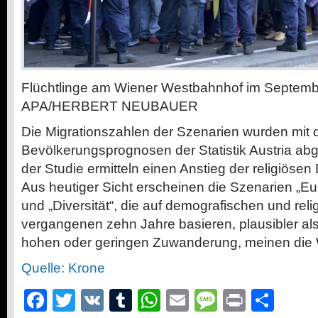
Flüchtlinge am Wiener Westbahnhof im Septemb
APA/HERBERT NEUBAUER
​Die Migrationszahlen der Szenarien wurden mit 
Bevölkerungsprognosen der Statistik Austria abg
der Studie ermitteln einen Anstieg der religiösen D
Aus heutiger Sicht erscheinen die Szenarien „Eu
und „Diversität“, die auf demografischen und rel
vergangenen zehn Jahre basieren, plausibler als
hohen oder geringen Zuwanderung, meinen die W
Quelle: Krone
Facebook
Twitter
VK
Tumblr
WhatsApp
Email
Message
Print
Teil