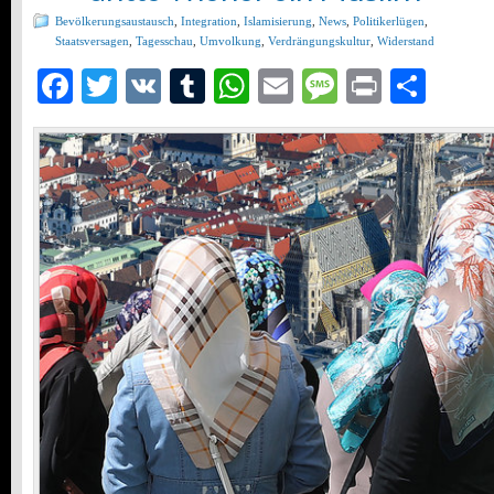
Bevölkerungsaustausch
,
Integration
,
Islamisierung
,
News
,
Politikerlügen
,
Staatsversagen
,
Tagesschau
,
Umvolkung
,
Verdrängungskultur
,
Widerstand
Facebook
Twitter
VK
Tumblr
WhatsApp
Email
Message
Print
Teil