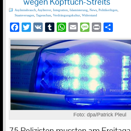
wegen Kopftuch-Streits
Asylmissbrauch
,
Asylterror
,
Integration
,
Islamisierung
,
News
,
Politikerlügen
,
Staatsversagen
,
Tagesschau
,
Verdrängungskultur
,
Widerstand
Facebook
Twitter
VK
Tumblr
WhatsApp
Email
Message
Print
Teil
Foto: dpa/Patrick Pleul
75 Polizisten mussten am Freitag