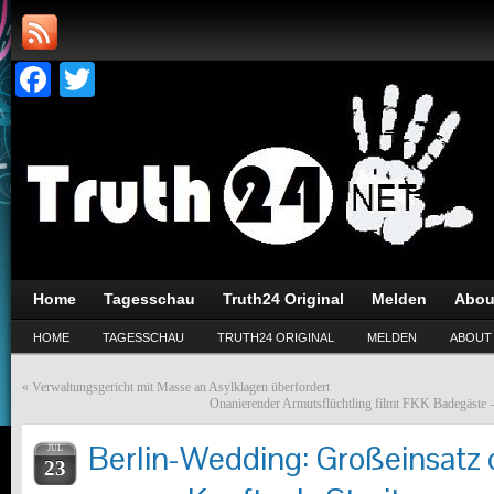
Facebook
Twitter
Home
Tagesschau
Truth24 Original
Melden
Abou
HOME
TAGESSCHAU
TRUTH24 ORIGINAL
MELDEN
ABOUT
«
Verwaltungsgericht mit Masse an Asylklagen überfordert
Onanierender Armutsflüchtling filmt FKK Badegäste –
Berlin-Wedding: Großeinsatz d
JUL
23