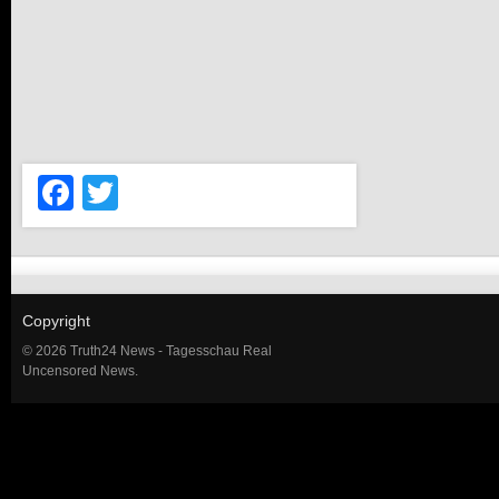
Facebook
Twitter
Copyright
© 2026 Truth24 News - Tagesschau Real
Uncensored News.