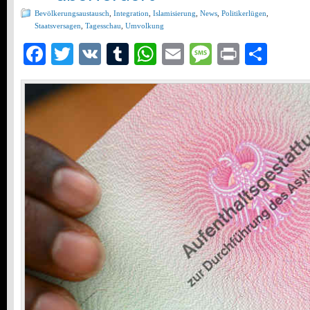
Bevölkerungsaustausch
,
Integration
,
Islamisierung
,
News
,
Politikerlügen
,
Staatsversagen
,
Tagesschau
,
Umvolkung
Facebook
Twitter
VK
Tumblr
WhatsApp
Email
Message
Print
Teil