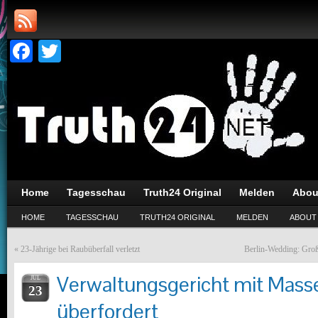
Facebook
Twitter
Home
Tagesschau
Truth24 Original
Melden
Abou
HOME
TAGESSCHAU
TRUTH24 ORIGINAL
MELDEN
ABOUT
«
23-Jährige bei Raubüberfall verletzt
Berlin-Wedding: Große
Verwaltungsgericht mit Mass
JUL
23
überfordert