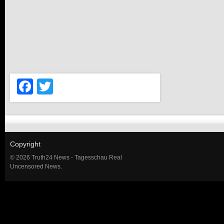
Facebook
Twitter
Copyright
© 2026 Truth24 News - Tagesschau Real
Uncensored News.