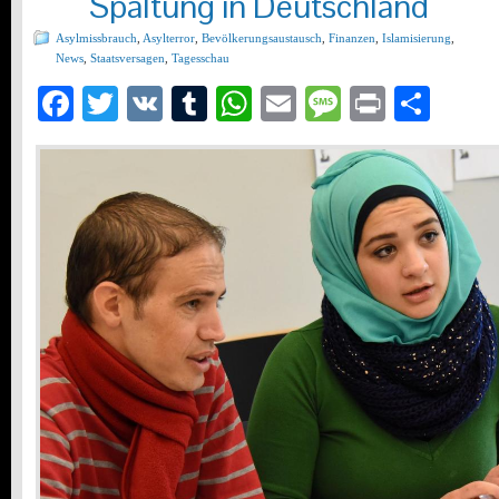
Spaltung in Deutschland
Asylmissbrauch
,
Asylterror
,
Bevölkerungsaustausch
,
Finanzen
,
Islamisierung
,
News
,
Staatsversagen
,
Tagesschau
Facebook
Twitter
VK
Tumblr
WhatsApp
Email
Message
Print
Teil