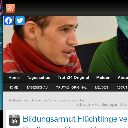
Facebook
Twitter
Home
Tagesschau
Truth24 Original
Melden
Abou
HOME
TAGESSCHAU
TRUTH24 ORIGINAL
MELDEN
ABOUT
«
Mother took in ‚child refugee‘ who threatened to kill her
Schreckliche Morddrohungen – Muslim
Bildungsarmut Flüchtlinge ve
MRZ
09