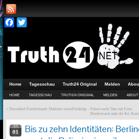
Facebook
Twitter
Home
Tagesschau
Truth24 Original
Melden
Abou
HOME
TAGESSCHAU
TRUTH24 ORIGINAL
MELDEN
ABOUT
«
Düsseldorf-Friedrichstadt: Mädchen sexuell belästigt – Polizei sucht Täter mit Fotos
Mordversuch nahe der Kö: Konve
Bis zu zehn Identitäten: Berli
JUN
01