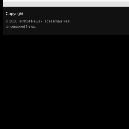
Copyright
© 2026 Truth24 News - Tagesschau Real
Uncensored News.