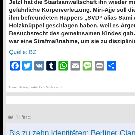
Jetzt hat die Staatsanwaltschaft ihn wieder m
gefährliche Körperverletzung. Miri-Ajje soll d
ihm befreundeten Rappers „SVD“ alias Sami Al
Holzknüppel geschlagen haben, weil es Ärge
Besuchsrecht des gemeinsamen Kindes gab.
war eine Strafmaßnahme, um sie zu disziplini
Quelle: BZ
Facebook
Twitter
VK
Tumblr
WhatsApp
Email
Message
Print
Teil
Dieser Beitrag besitzt kein Schlagwort
1 Ping
Bis zu zehn Identitäten: Berliner Cla