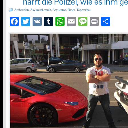
narrt die Polizei, wie es ihm ge
Araberclan
,
Asylmissbrauch
,
Asylterror
,
News
,
Tagesschau
Facebook
Twitter
VK
Tumblr
WhatsApp
Email
Message
Print
Teil