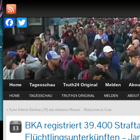
Facebook
Twitter
Home
Tagesschau
Truth24 Original
Melden
Abou
HOME
TAGESSCHAU
TRUTH24 ORIGINAL
MELDEN
ABOUT
«
Syrer folterte Ehefrau (19) mit erhitztem Messer – Martyrium in Graz
BKA registriert 39.400 Strafta
FEB
13
Flüchtlingsunterkünften – Jan