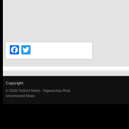
Facebook
Twitter
Copyright
© 2026 Truth24 News - Tagesschau Real
Uncensored News.