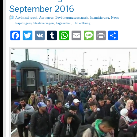
September 2016
Asylmissbrauch
,
Asylterror
,
Bevölkerungsaustausch
,
Islamisierung
,
News
,
Rapefugees
,
Staatsversagen
,
Tagesschau
,
Umvolkung
Facebook
Twitter
VK
Tumblr
WhatsApp
Email
Message
Print
Teil