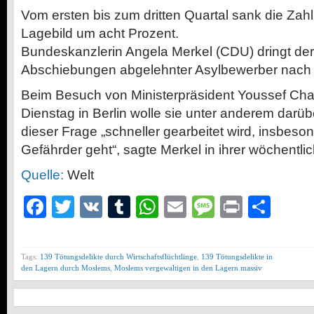
Vom ersten bis zum dritten Quartal sank die Zahl 
Lagebild um acht Prozent.
Bundeskanzlerin Angela Merkel (CDU) dringt der
Abschiebungen abgelehnter Asylbewerber nach
Beim Besuch von Ministerpräsident Youssef Ch
Dienstag in Berlin wolle sie unter anderem darüb
dieser Frage „schneller gearbeitet wird, insbes
Gefährder geht“, sagte Merkel in ihrer wöchentli
Quelle:
Welt
Facebook
Twitter
VK
Tumblr
WhatsApp
Email
Message
Print
Teil
Tags:
139 Tötungsdelikte durch Wirtschaftsflüchtlinge
,
139 Tötungsdelikte in
den Lagern durch Moslems
,
Moslems vergewaltigen in den Lagern massiv