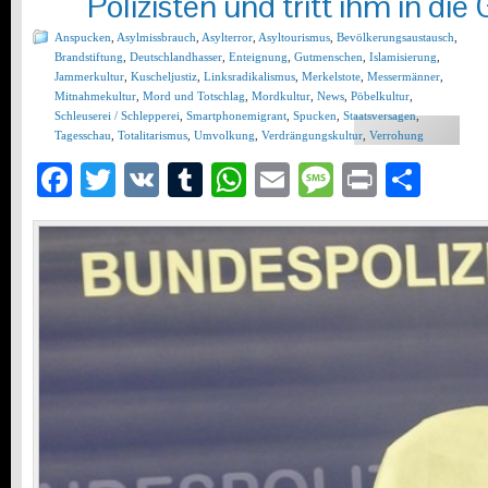
Polizisten und tritt ihm in die 
Anspucken
,
Asylmissbrauch
,
Asylterror
,
Asyltourismus
,
Bevölkerungsaustausch
,
Brandstiftung
,
Deutschlandhasser
,
Enteignung
,
Gutmenschen
,
Islamisierung
,
Jammerkultur
,
Kuscheljustiz
,
Linksradikalismus
,
Merkelstote
,
Messermänner
,
Mitnahmekultur
,
Mord und Totschlag
,
Mordkultur
,
News
,
Pöbelkultur
,
Schleuserei / Schlepperei
,
Smartphonemigrant
,
Spucken
,
Staatsversagen
,
Tagesschau
,
Totalitarismus
,
Umvolkung
,
Verdrängungskultur
,
Verrohung
Facebook
Twitter
VK
Tumblr
WhatsApp
Email
Message
Print
Teil