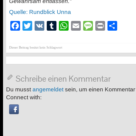
Gewahrsam entlassen.“
Quelle: Rundblick Unna
Facebook
Twitter
VK
Tumblr
WhatsApp
Email
Message
Print
Teil
Dieser Beitrag besitzt kein Schlagwort
Schreibe einen Kommentar
Du musst
angemeldet
sein, um einen Kommentar
Connect with: