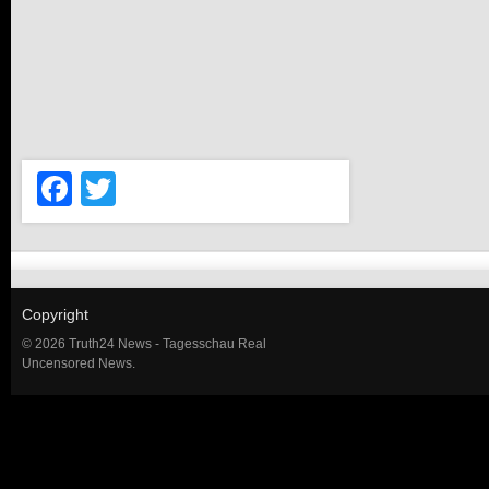
Facebook
Twitter
Copyright
© 2026 Truth24 News - Tagesschau Real
Uncensored News.