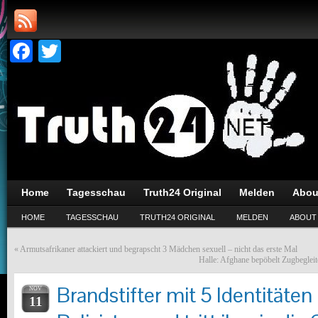
Facebook
Twitter
Home
Tagesschau
Truth24 Original
Melden
Abou
HOME
TAGESSCHAU
TRUTH24 ORIGINAL
MELDEN
ABOUT
«
Armutsafrikaner attackiert und begrapscht 3 Mädchen sexuell – nicht das erste Mal
Halle: Afghane bepöbelt Zugbegleite
Brandstifter mit 5 Identitäte
NOV
11