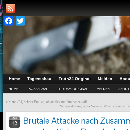
Facebook
Twitter
Home
Tagesschau
Truth24 Original
Melden
Abou
HOME
TAGESSCHAU
TRUTH24 ORIGINAL
MELDEN
ABOUT
«
Mann (24) schreit Frau an, ob sie Sex mit ihm haben will
Vergewaltigung in der Siegaue: Wieso erkannte ni
Brutale Attacke nach Zusamm
APR
12