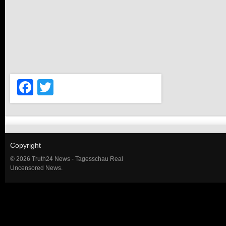
Facebook
Twitter
Copyright
© 2026 Truth24 News - Tagesschau Real
Uncensored News.