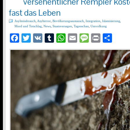
versehentlicher Rempler koste
fast das Leben
Asylmissbrauch
,
Asylterror
,
Bevölkerungsaustausch
,
Integration
,
Islamisierung
,
Mord und Totschlag
,
News
,
Staatsversagen
,
Tagesschau
,
Umvolkung
Facebook
Twitter
VK
Tumblr
WhatsApp
Email
Message
Print
Teil