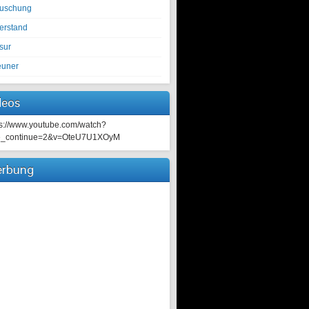
tuschung
erstand
sur
euner
deos
ps://www.youtube.com/watch?
e_continue=2&v=OteU7U1XOyM
rbung