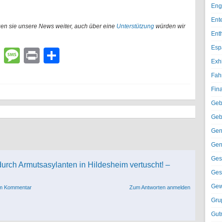
Eng
Ent
gen sie unsere News weiter, auch über eine
Unterstützung
würden wir
Ent
Esp
lr
atsApp
Email
Message
Print
Teilen
Exh
Fah
Fin
Geb
Geb
Gen
Gen
Ges
urch Armutsasylanten in Hildesheim vertuscht! –
Ges
Gew
em Kommentar
Zum Antworten anmelden
Gru
Gut