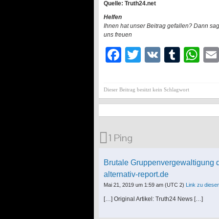
Quelle: Truth24.net
Helfen
Ihnen hat unser Beitrag gefallen? Dann sa
uns freuen
Facebook
Twitter
VK
Tumb
Wh
Dieser Beitrag besitzt kein Schlagwort
1 Ping
Brutale Gruppenvergewaltigung d
alternativ-report.de
Mai 21, 2019 um 1:59 am
(UTC 2)
Link zu dies
[…] Original Artikel: Truth24 News […]