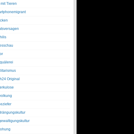
 mit Tieren
rtphonemigrant
cken
atsversagen
ilis
esschau
or
quälerei
litarismus
h24 Original
erkulose
olkung
eziefer
drängungskultur
gewaltigungskultur
rohung