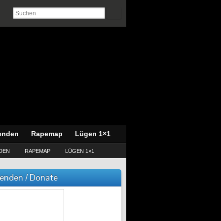
enden
Rapemap
Lügen 1×1
DEN
RAPEMAP
LÜGEN 1×1
enden / Donate