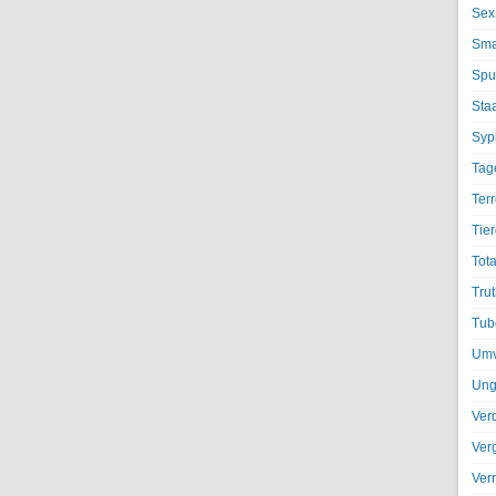
Sex
Sma
Spu
Sta
Syph
Tag
Terr
Tier
Tota
Trut
Tub
Umv
Ung
Ver
Ver
Ver