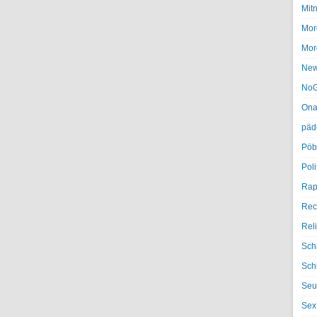
Mit
Mor
Mor
Ne
NoG
Ona
päd
Pöb
Poli
Rap
Rec
Rel
Sch
Sch
Seu
Sex