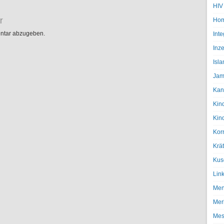
HIV
r
Hom
ntar abzugeben.
Inte
Inze
Isl
Jam
Kan
Kin
Kin
Kor
Krä
Kus
Lin
Men
Mer
Mes