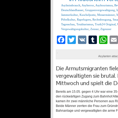
Asylmissbrauch
,
Asylterror
,
Asyltourismus
,
Be
Deutschlandhasser
,
Gruppenvergewaltigung
,
I
Jammerkultur
,
Kuscheljustiz
,
Messermänner
,
M
Pöbelkultur
,
Rapefugees
,
Rechtsbeugung
,
Sma
Tagesschau
,
Totalitarismus
,
Truth24 Original
,
Vergewaltigungskultur
,
Zensur
,
Zigeuner
Facebook
Twitter
VK
Tumb
Wh
Asylanten attac
Die Armutsmigranten fiel
vergewaltigten sie brutal.
Mittwoch und spielt die De
Bereits am 15.05. gegen 4 Uhr war eine 35
den rückwärtigen Zugang zum Bahnhof Alt
kamen ihr zwei männliche Personen aus Rich
Beide Männer zerrten die Frau zum Grünstr
Bahnanlage und vergewaltigten die arme Fr