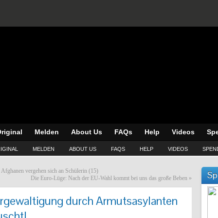
riginal
Melden
About Us
FAQs
Help
Videos
Sp
IGINAL
MELDEN
ABOUT US
FAQS
HELP
VIDEOS
SPEN
Afghanen vergehen sich an Schülerin (15)
Sp
Die Euro-Lüge: Nach der EU-Wahl kommt bei uns das große Beben
»
rgewaltigung durch Armutsasylanten
uscht!