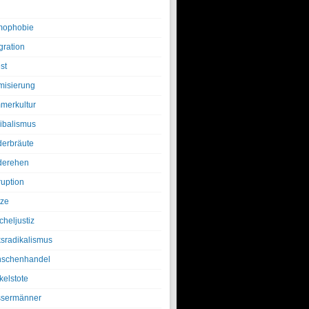
ophobie
gration
st
amisierung
merkultur
ibalismus
derbräute
derehen
ruption
tze
cheljustiz
ksradikalismus
schenhandel
kelstote
sermänner