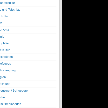
nahmekultur
d und Totschlag
dkultur
ws
o Area
nie
ophilie
elkultur
tikerlügen
efugees
htsbeugung
igion
ächtung
leuserei / Schlepperei
chen
 mit Behinderten