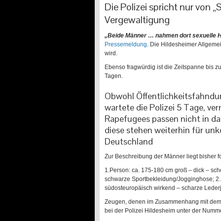
Die Polizei spricht nur von
Vergewaltigung
„Beide Männer … nahmen dort sexuelle Ha
Pressemeldung
. Die Hildesheimer Allgemei
wird.
Ebenso fragwürdig ist die Zeitspanne bis zur
Tagen.
Obwohl Öffentlichkeitsfahndu
wartete die Polizei 5 Tage, v
Rapefugees passen nicht in das
diese stehen weiterhin für un
Deutschland
Zur Beschreibung der Männer liegt bisher f
1.Person: ca. 175-180 cm groß – dick – sch
schwarze Sportbekleidung/Jogginghose; 2.P
südosteuropäisch wirkend – scharze Leder
Zeugen, denen im Zusammenhang mit dem Vor
bei der Polizei Hildesheim unter der Numm