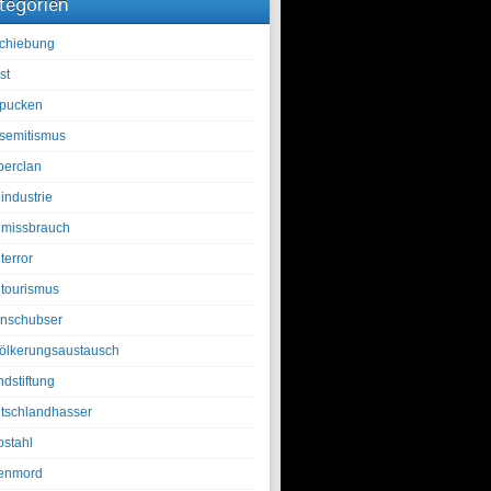
tegorien
chiebung
st
pucken
isemitismus
berclan
industrie
lmissbrauch
terror
ltourismus
nschubser
ölkerungsaustausch
ndstiftung
tschlandhasser
bstahl
enmord