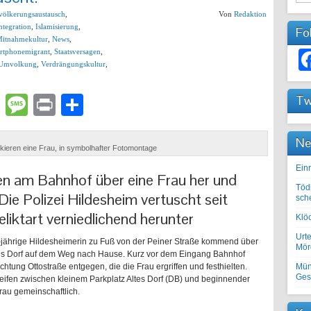
völkerungsaustausch
,
Von
Redaktion
ntegration
,
Islamisierung
,
Fo
itnahmekultur
,
News
,
rtphonemigrant
,
Staatsversagen
,
Umvolkung
,
Verdrängungskultur
,
lr
atsApp
Email
Message
Print
Teilen
Tw
Ne
kieren eine Frau, in symbolhafter Fotomontage
Einr
en am Bahnhof über eine Frau her und
Töd
 Die Polizei Hildesheim vertuscht seit
sch
liktart verniedlichend herunter
Klöc
Urte
-jährige Hildesheimerin zu Fuß von der Peiner Straße kommend über
Mörd
es Dorf auf dem Weg nach Hause. Kurz vor dem Eingang Bahnhof
tung Ottostraße entgegen, die die Frau ergriffen und festhielten.
Mün
Ges
eifen zwischen kleinem Parkplatz Altes Dorf (DB) und beginnender
au gemeinschaftlich.