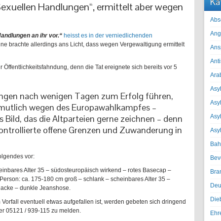
Ka
 „Sexuellen Handlungen“, ermittelt aber wegen
Abs
Ang
ndlungen an ihr vor.“
heisst es in der verniedlichenden
ne brachte allerdings ans Licht, dass wegen Vergewaltigung ermittelt
Ans
Ant
 Öffentlichkeitsfahndung, denn die Tat ereignete sich bereits vor 5
Ara
Asyl
ngen nach wenigen Tagen zum Erfolg führen,
Asy
ermutlich wegen des Europawahlkampfes –
 Bild, das die Altparteien gerne zeichnen – denn
Asyl
kontrollierte offene Grenzen und Zuwanderung in
Asy
Bah
olgendes vor:
Bev
einbares Alter 35 – südosteuropäisch wirkend – rotes Basecap –
Bra
erson: ca. 175-180 cm groß – schlank – scheinbares Alter 35 –
Deu
jacke – dunkle Jeanshose.
Die
fall eventuell etwas aufgefallen ist, werden gebeten sich dringend
er 05121 / 939-115 zu melden.
Ehr