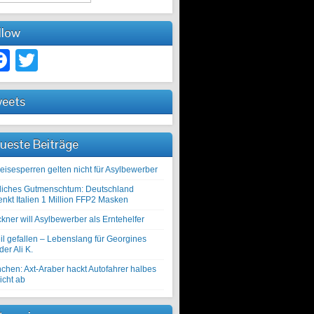
llow
Facebook
Twitter
eets
ueste Beiträge
eisesperren gelten nicht für Asylbewerber
liches Gutmenschtum: Deutschland
enkt Italien 1 Million FFP2 Masken
kner will Asylbewerber als Erntehelfer
il gefallen – Lebenslang für Georgines
er Ali K.
chen: Axt-Araber hackt Autofahrer halbes
icht ab