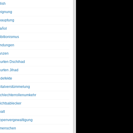
lish
eignung
hauptung
añol
ibitionismus
ndungen
anzen
urten Dschihad
urten Jihad
defekte
italverstümmelung
chlechterrollenumkehr
ichtsablecker
alt
ppenvergewaltigung
menschen