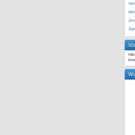
Ver
Wid
Zen
Zig
Vi
htt
tim
We