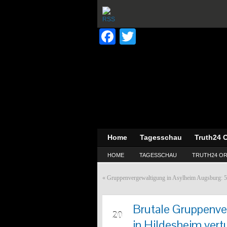
Facebook
Twitter
Home
Tagesschau
Truth24 O
HOME
TAGESSCHAU
TRUTH24 OR
«
Gruppenvergewaltigung in Asylheim Augsburg: 5 
Brutale Gruppenve
MAI
20
in Hildesheim vert