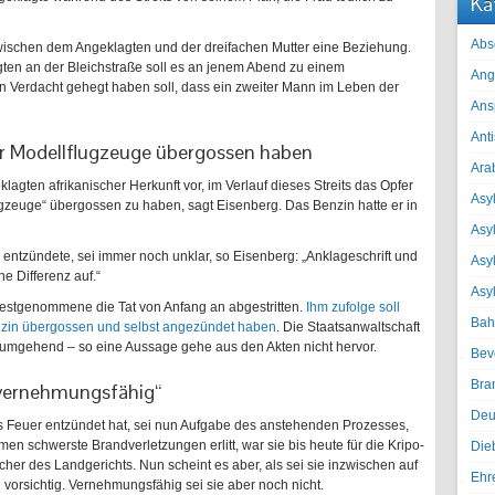
Ka
Abs
wischen dem Angeklagten und der dreifachen Mutter eine Beziehung.
en an der Bleichstraße soll es an jenem Abend zu einem
Ang
en Verdacht gehegt haben soll, dass ein zweiter Mann im Leben der
Ans
Ant
für Modellflugzeuge übergossen haben
Ara
lagten afrikanischer Herkunft vor, im Verlauf dieses Streits das Opfer
Asyl
ugzeuge“ übergossen zu haben, sagt Eisenberg. Das Benzin hatte er in
Asy
 entzündete, sei immer noch unklar, so Eisenberg: „Anklageschrift und
Asyl
e Differenz auf.“
Asy
 Festgenommene die Tat von Anfang an abgestritten.
Ihm zufolge soll
Bah
Benzin übergossen und selbst angezündet haben
. Die Staatsanwaltschaft
 umgehend – so eine Aussage gehe aus den Akten nicht hervor.
Bev
Bra
t vernehmungsfähig“
Deu
as Feuer entzündet hat, sei nun Aufgabe des anstehenden Prozesses,
en schwerste Brandverletzungen erlitt, war sie bis heute für die Kripo-
Die
echer des Landgerichts. Nun scheint es aber, als sei sie inzwischen auf
Ehr
orsichtig. Vernehmungsfähig sei sie aber noch nicht.