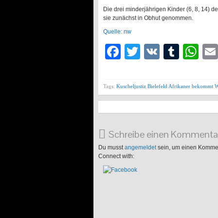
Die drei minderjährigen Kinder (6, 8, 14) d
sie zunächst in Obhut genommen.
Quelle: nw
Facebook
Twitter
VK
Tumb
Wh
Tags:
Kuscheljustiz Bielefeld Afrikaner bekommt W
Schreibe einen Kommenta
Du musst
angemeldet
sein, um einen Komme
Connect with: