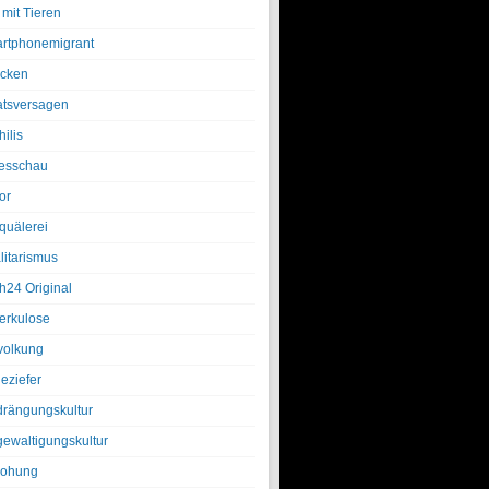
 mit Tieren
rtphonemigrant
cken
atsversagen
ilis
esschau
or
quälerei
litarismus
h24 Original
erkulose
olkung
eziefer
drängungskultur
gewaltigungskultur
rohung