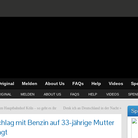
riginal
Melden
About Us
FAQs
Help
Videos
Sp
IGINAL
MELDEN
ABOUT US
FAQS
HELP
VIDEOS
SPEN
 im Hauptbahnhof Köln – so geht es ihr
Denk ich an Deutschland in der Nacht
»
Sp
hlag mit Benzin auf 33-jährige Mutter
agt