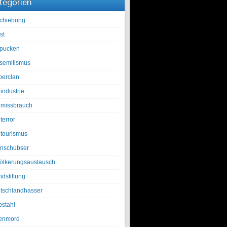
tegorien
chiebung
st
pucken
isemitismus
berclan
industrie
lmissbrauch
terror
ltourismus
nschubser
ölkerungsaustausch
ndstiftung
tschlandhasser
bstahl
enmord