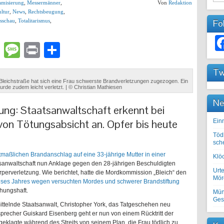
lamisierung
,
Messermänner
,
Von
Redaktion
ltur
,
News
,
Rechtsbeugung
,
sschau
,
Totalitarismus
,
Fo
lr
atsApp
Email
Message
Print
Teilen
Tw
Bleichstraße hat sich eine Frau schwerste Brandverletzungen zugezogen. Ein
rde zudem leicht verletzt. | © Christian Mathiesen
Ne
ung: Staatsanwaltschaft erkennt bei
von Tötungsabsicht an. Opfer bis heute
Einr
Töd
sch
maßlichen Brandanschlag auf eine 33-jährige Mutter in einer
Klöc
tsanwaltschaft nun Anklage gegen den 28-jährigen Beschuldigten
Urte
perverletzung. Wie berichtet, hatte die Mordkommission „Bleich“ den
Mörd
ieses Jahres wegen versuchten Mordes und schwerer Brandstiftung
chungshaft.
Mün
Ges
ittelnde Staatsanwalt, Christopher York, das Tatgeschehen neu
recher Guiskard Eisenberg geht er nun von einem Rücktritt der
geklagte während des Streits von seinem Plan, die Frau tödlich zu