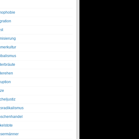
ophobie
gration
st
amisierung
merkultur
ibalismus
derbräute
derehen
ruption
tze
cheljustiz
ksradikalismus
schenhandel
kelstote
sermänner