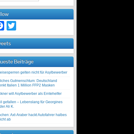
llow
Facebook
Twitter
eets
ueste Beiträge
eisesperren gelten nicht für Asylbewerber
liches Gutmenschtum: Deutschland
enkt Italien 1 Million FFP2 Masken
kner will Asylbewerber als Erntehelfer
il gefallen – Lebenslang für Georgines
er Ali K.
chen: Axt-Araber hackt Autofahrer halbes
icht ab