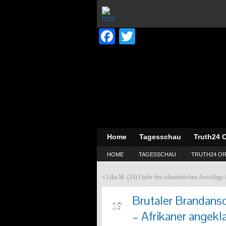
Facebook
Twitter
Home
Tagesschau
Truth24 O
HOME
TAGESSCHAU
TRUTH24 OR
«
Lika M. (14) Opfer des islamistischen Anschlags
Brutaler Brandansc
NOV
19
– Afrikaner angekl