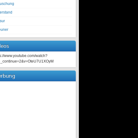
tuschung
erstand
sur
euner
deos
ps://www.youtube.com/watch?
e_continue=2&v=OteU7U1XOyM
rbung