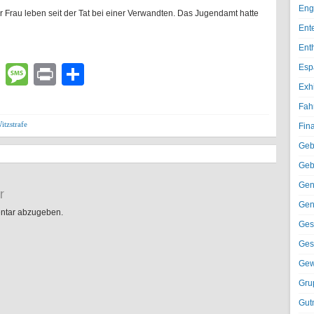
Eng
er Frau leben seit der Tat bei einer Verwandten. Das Jugendamt hatte
Ent
Ent
lr
atsApp
Email
Message
Print
Teilen
Esp
Exh
Fah
itzstrafe
Fin
Geb
Geb
Gen
r
Gen
ntar abzugeben.
Ges
Ges
Gew
Gru
Gut