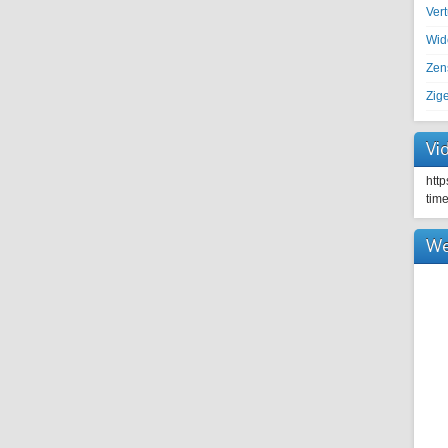
Ver
Wid
Zen
Zig
Vi
htt
tim
We