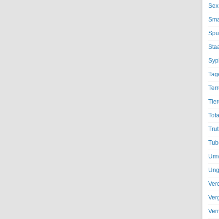
Sex
Sma
Spu
Sta
Syph
Tag
Terr
Tier
Tota
Trut
Tub
Umv
Ung
Ver
Ver
Ver