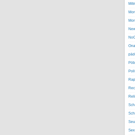
Mit
Mor
Mor
Ne
NoG
Ona
päd
Pöb
Poli
Rap
Rec
Rel
Sch
Sch
Seu
Sex