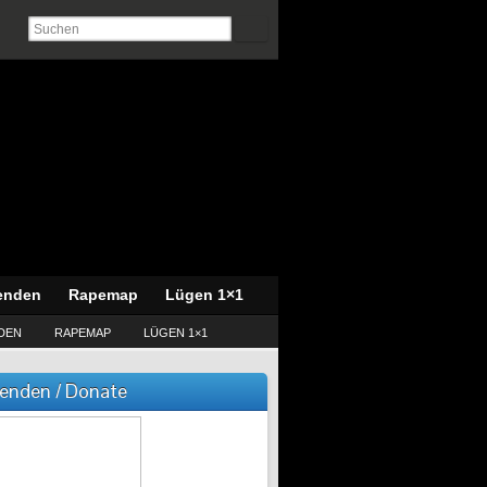
enden
Rapemap
Lügen 1×1
DEN
RAPEMAP
LÜGEN 1×1
enden / Donate