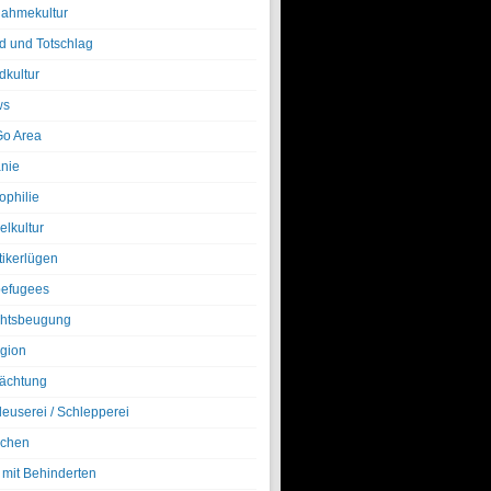
nahmekultur
d und Totschlag
dkultur
ws
o Area
nie
ophilie
elkultur
tikerlügen
efugees
htsbeugung
igion
ächtung
leuserei / Schlepperei
chen
 mit Behinderten