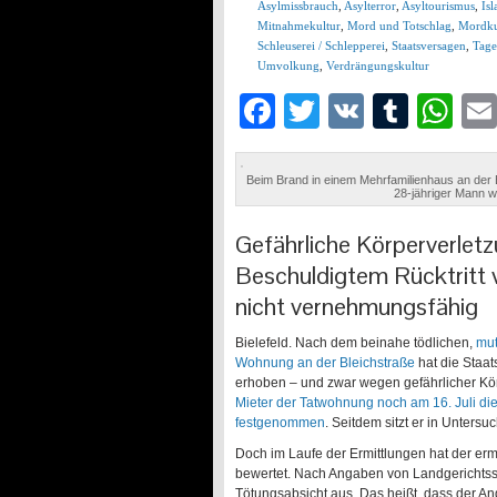
Asylmissbrauch
,
Asylterror
,
Asyltourismus
,
Is
Mitnahmekultur
,
Mord und Totschlag
,
Mordku
Schleuserei / Schlepperei
,
Staatsversagen
,
Tage
Umvolkung
,
Verdrängungskultur
Facebook
Twitter
VK
Tumb
Wh
Beim Brand in einem Mehrfamilienhaus an der 
28-jähriger Mann wu
Gefährliche Körperverletz
Beschuldigtem Rücktritt 
nicht vernehmungsfähig
Bielefeld. Nach dem beinahe tödlichen,
mut
Wohnung an der Bleichstraße
hat die Staa
erhoben – und zwar wegen gefährlicher Kör
Mieter der Tatwohnung noch am 16. Juli d
festgenommen
. Seitdem sitzt er in Untersu
Doch im Laufe der Ermittlungen hat der erm
bewertet. Nach Angaben von Landgerichtssp
Tötungsabsicht aus. Das heißt, dass der An