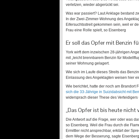
verletzen, wieder abgerückt sei.
Was war passiert? Laut Anklage bestand z
In der Zwei-Zimmer-Wohnung des Angeklagt
Eifersuchtsstreit gekommen sein, weil er d
Frau eine Rolle spielt, so Eisenberg
Er soll das Opfer mit Benzin 
York wirft dem inzwischen 28-jährigen Angek
mit „leicht brennbarem Benzin für Modellfl
seiner Wohnung gelagert.
Wie sich im Laufe dieses Streits das Benzin
Einlassung des Angeklagten weisen hier ein
Wie berichtet, hatte der noch am Brandort
sich die 33-Jährige in Suizidabsicht mit 
widersprach dieser These des Verteidigers
„Das Opfer ist bis heute nich
Die Antwort auf die Frage, wer oder was d
so Eisenberg. Weil die Frau durch die Flamm
Ermittler nicht ansprechbar, erklärt der Spr
dem Wege der Besserung, sagte Eisenberg v