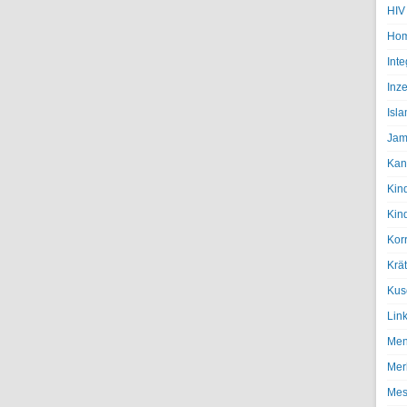
HIV
Hom
Inte
Inze
Isl
Jam
Kan
Kin
Kin
Kor
Krä
Kus
Lin
Men
Mer
Mes