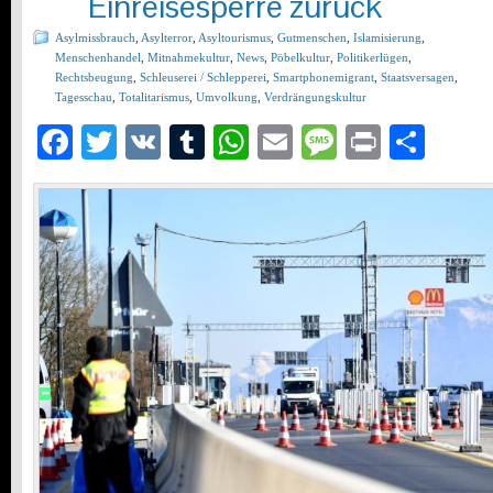
Einreisesperre zurück
Asylmissbrauch
,
Asylterror
,
Asyltourismus
,
Gutmenschen
,
Islamisierung
,
Menschenhandel
,
Mitnahmekultur
,
News
,
Pöbelkultur
,
Politikerlügen
,
Rechtsbeugung
,
Schleuserei / Schlepperei
,
Smartphonemigrant
,
Staatsversagen
,
Tagesschau
,
Totalitarismus
,
Umvolkung
,
Verdrängungskultur
Facebook
Twitter
VK
Tumblr
WhatsApp
Email
Message
Print
Teil