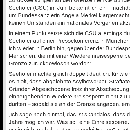
Zurückweisungen an den Grenzen lenkte Bundes
Seehofer (CSU) im Juni bekanntlich ein – nac
um Bundeskanzlerin Angela Merkel klargemacht h
keinen Umständen ein nationales Vorgehen akze
In einem Punkt setzte sich die CSU allerdings du
Seehofer auf einer Pressekonferenz in München,
ich wieder in Berlin bin, gegenüber der Bundesp
Menschen, die mit einer Wiedereinreisesperre bel
Grenze zurückgewiesen werden“.
Seehofer machte gleich doppelt deutlich, für wie
es hielt, dass abgelehnte Asylbewerber, Straftä
Gründen Abgeschobene trotz ihrer Abschiebung 
einhergehenden Wiedereinreisesperre nicht zu
durften – sobald sie an der Grenze angaben, er
„Ich sage noch einmal, das ist skandalös, dass 
Jahre möglich war. Was soll eine Einreisesperre
er sie nicht einhält, hat es keinerlei Folgen“, sa