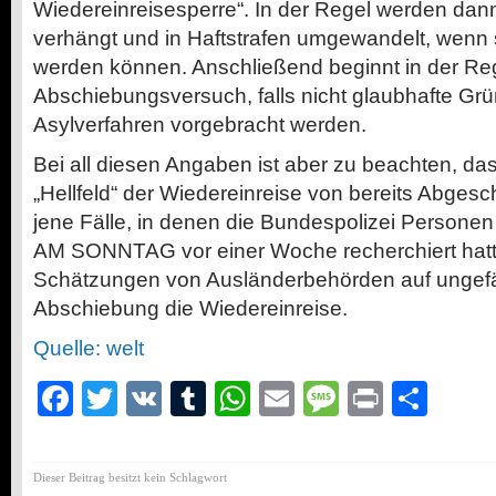
Wiedereinreisesperre“. In der Regel werden dan
verhängt und in Haftstrafen umgewandelt, wenn s
werden können. Anschließend beginnt in der Reg
Abschiebungsversuch, falls nicht glaubhafte Grü
Asylverfahren vorgebracht werden.
Bei all diesen Angaben ist aber zu beachten, da
„Hellfeld“ der Wiedereinreise von bereits Abges
jene Fälle, in denen die Bundespolizei Personen
AM SONNTAG vor einer Woche recherchiert hatte,
Schätzungen von Ausländerbehörden auf ungefäh
Abschiebung die Wiedereinreise.
Quelle: welt
Facebook
Twitter
VK
Tumblr
WhatsApp
Email
Message
Print
Teil
Dieser Beitrag besitzt kein Schlagwort