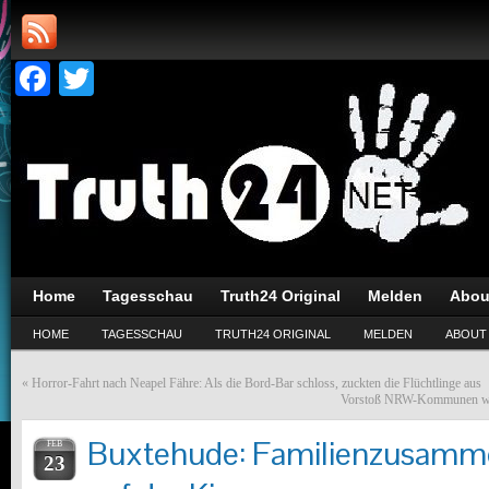
Facebook
Twitter
Home
Tagesschau
Truth24 Original
Melden
Abou
HOME
TAGESSCHAU
TRUTH24 ORIGINAL
MELDEN
ABOUT
«
Horror-Fahrt nach Neapel Fähre: Als die Bord-Bar schloss, zuckten die Flüchtlinge aus
Vorstoß NRW-Kommunen warn
Buxtehude: Familienzusamm
FEB
23