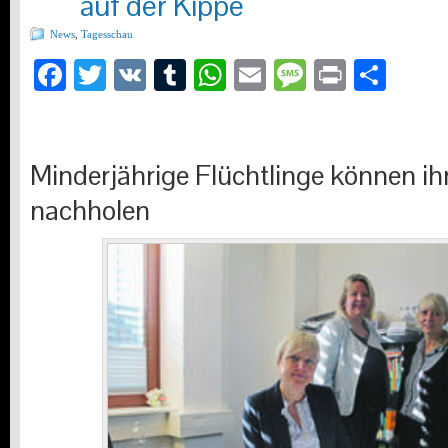
auf der Kippe
News
,
Tagesschau
Facebook
Twitter
VK
Tumblr
WhatsApp
Email
Message
Print
Teil
Minderjährige Flüchtlinge können ihr
nachholen