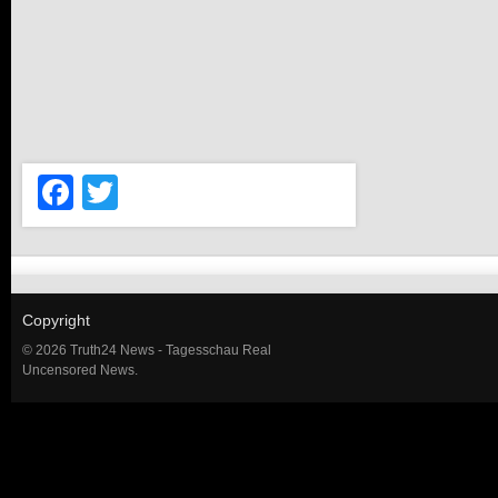
Facebook
Twitter
Copyright
© 2026 Truth24 News - Tagesschau Real
Uncensored News.