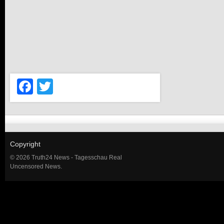
Facebook
Twitter
Copyright
© 2026 Truth24 News - Tagesschau Real
Uncensored News.