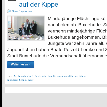
auf der Kippe
News
,
Tagesschau
Minderjährige Flüchtlinge kön
nachholen ab. Buxtehude. S
vermehrt minderjährige Flüch
Buxtehude angekommen. Bis 
Jüngste war zehn Jahre alt. 
Jugendlichen haben Beate Petzold-Lemke und Si
Stadt Buxtehude die Vormundschaft übernommen.
Weiter lesen »
Tags:
Asylberechtigung
,
Buxtehude
,
Familienzusammenführung
,
Status
,
subsidärer Schutz
,
syrer