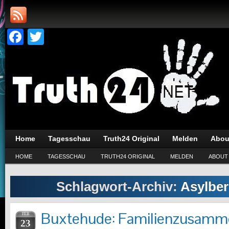
Facebook
Twitter
Home
Tagesschau
Truth24 Original
Melden
Abou
HOME
TAGESSCHAU
TRUTH24 ORIGINAL
MELDEN
ABOUT
Schlagwort-Archiv:
Asylber
Buxtehude: Familienzusamm
FEB
23