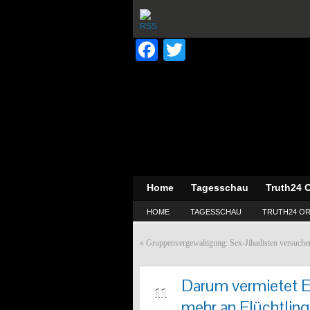
Facebook
Twitter
Home
Tagesschau
Truth24 O
HOME
TAGESSCHAU
TRUTH24 OR
«
Gruppenvergewaltigung: Sex-Jihadisten versuch
Darum vermietet E
NOV
11
mehr an Flüchtlin