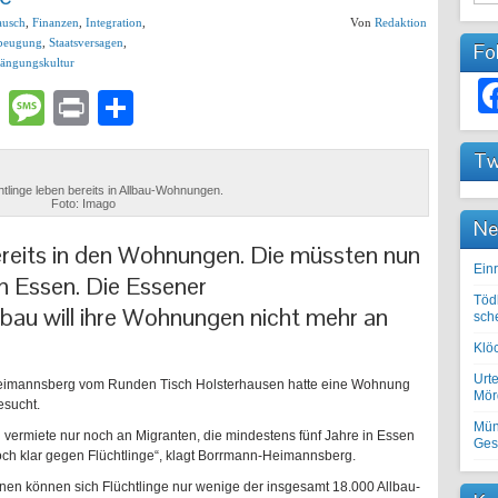
ausch
,
Finanzen
,
Integration
,
Von
Redaktion
beugung
,
Staatsversagen
,
Fo
ängungskultur
lr
atsApp
Email
Message
Print
Teilen
Tw
tlinge leben bereits in Allbau-Wohnungen.
Foto: Imago
Ne
ereits in den Wohnungen. Die müssten nun
Einr
en
Essen.
Die Essener
Töd
bau will ihre Wohnungen nicht mehr an
sch
Klöc
Urte
Heimannsberg vom Runden Tisch Holsterhausen hatte eine Wohnung
Mörd
esucht.
Mün
vermiete nur noch an Migranten, die mindestens fünf Jahre in Essen
Ges
 doch klar gegen Flüchtlinge“, klagt Borrmann-Heimannsberg.
inen können sich Flüchtlinge nur wenige der insgesamt 18.000 Allbau-