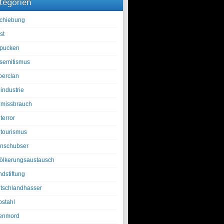
tegorien
chiebung
st
pucken
isemitismus
berclan
industrie
lmissbrauch
terror
ltourismus
nschubser
ölkerungsaustausch
ndstiftung
tschlandhasser
bstahl
enmord