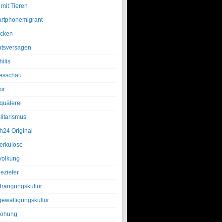
 mit Tieren
rtphonemigrant
cken
atsversagen
ilis
esschau
or
quälerei
litarismus
h24 Original
erkulose
olkung
eziefer
drängungskultur
gewaltigungskultur
rohung