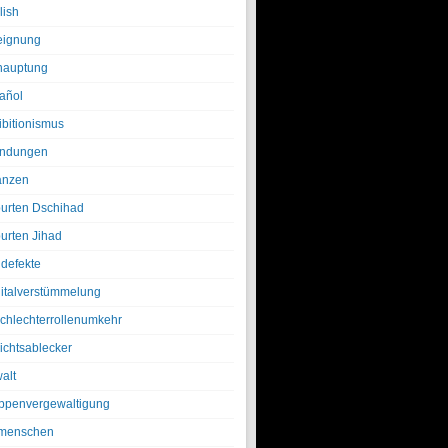
lish
eignung
hauptung
añol
ibitionismus
ndungen
anzen
urten Dschihad
urten Jihad
defekte
italverstümmelung
chlechterrollenumkehr
ichtsablecker
alt
ppenvergewaltigung
menschen