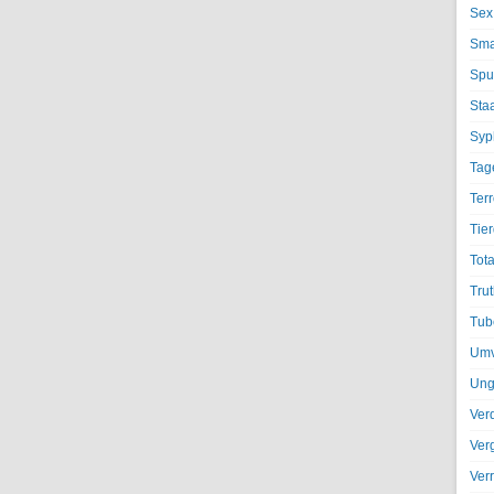
Sex
Sma
Spu
Sta
Syph
Tag
Terr
Tier
Tota
Trut
Tub
Umv
Ung
Ver
Ver
Ver