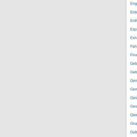
Eng
Ent
Ent
Esp
Exh
Fah
Fin
Geb
Geb
Gen
Gen
Ges
Ges
Gew
Gru
Gut