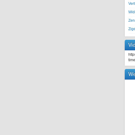
Ver
Wid
Zen
Zig
Vi
htt
tim
We