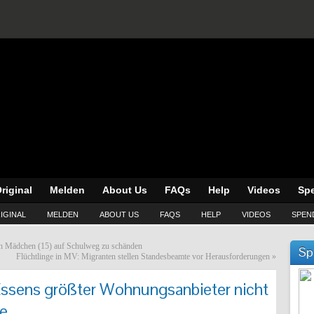
riginal
Melden
About Us
FAQs
Help
Videos
Sp
IGINAL
MELDEN
ABOUT US
FAQS
HELP
VIDEOS
SPEN
en Mädchen (15) auf Schulweg zu schänden
Sp
Flüchtlinge in MV: Migranten stellen Standesbeamte vor Herausforderungen
»
ssens größter Wohnungsanbieter nicht
ge