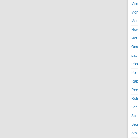
Mit
Mor
Mor
Ne
NoG
Ona
päd
Pöb
Poli
Rap
Rec
Rel
Sch
Sch
Seu
Sex