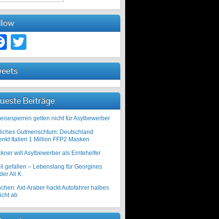
llow
Facebook
Twitter
eets
ueste Beiträge
eisesperren gelten nicht für Asylbewerber
liches Gutmenschtum: Deutschland
enkt Italien 1 Million FFP2 Masken
kner will Asylbewerber als Erntehelfer
il gefallen – Lebenslang für Georgines
er Ali K.
chen: Axt-Araber hackt Autofahrer halbes
icht ab