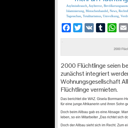
Asylmissbrauch
,
Asylterror
,
Bevölkerungsaust
Islamisierung
,
Menschenhandel
,
News
,
Rechts
Tagesschau
,
Totalitarismus
,
Umvolkung
,
Verdr
Facebook
Twitter
VK
Tumb
Wh
2000 Flüch
2000 Flüchtlinge seien b
zunächst integriert werd
Wohnungsgesellschaft All
Flüchtlinge vermieten.
Das berichtet die WAZ. Gisela Borrmann-
für eine junge Afrikanerin und ihren Sohn g
Doch beim Allbau gab es eine Absage. Man 
leben, so ein Mitarbeiter „Das richtet sich
Doch der Allbau sieht sich im Recht. Zum e