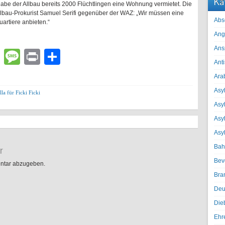
Ka
be der Allbau bereits 2000 Flüchtlingen eine Wohnung vermietet. Die
Allbau-Prokurist Samuel Serifi gegenüber der WAZ: „Wir müssen eine
Abs
artiere anbieten.“
Ang
Ans
lr
atsApp
Email
Message
Print
Teilen
Ant
Ara
Asyl
lla für Ficki Ficki
Asy
Asyl
Asy
Bah
r
Bev
ntar abzugeben.
Bra
Deu
Die
Ehr