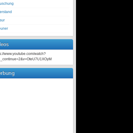
tuschung
erstand
sur
euner
deos
ps://www.youtube.com/watch?
e_continue=2&v=OteU7U1XOyM
rbung