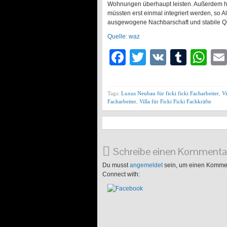
Wohnungen überhaupt leisten. Außerdem ha
müssten erst einmal integriert werden, so 
ausgewogene Nachbarschaft und stabile Qu
Quelle: waz
Facebook
Twitter
VK
Tumb
Wh
Tags:
Luxus Neubau für ficki ficki Facharbeiter
,
Vi
Facharbeiter
,
Villa für Ficki Ficki Fachkräfte
Schreibe einen Kommenta
Du musst
angemeldet
sein, um einen Komme
Connect with: