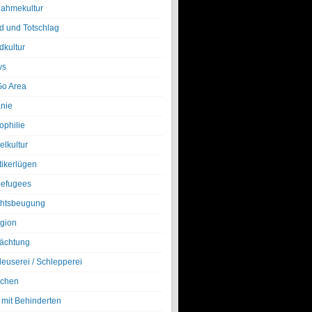
nahmekultur
d und Totschlag
dkultur
ws
o Area
nie
ophilie
elkultur
tikerlügen
efugees
htsbeugung
igion
ächtung
leuserei / Schlepperei
chen
 mit Behinderten