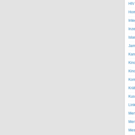
HIV
Hom
Inte
Inze
Isl
Jam
Kan
Kin
Kin
Kor
Krä
Kus
Lin
Men
Mer
Mes