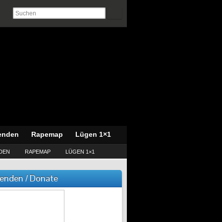
enden
Rapemap
Lügen 1×1
DEN
RAPEMAP
LÜGEN 1×1
enden / Donate