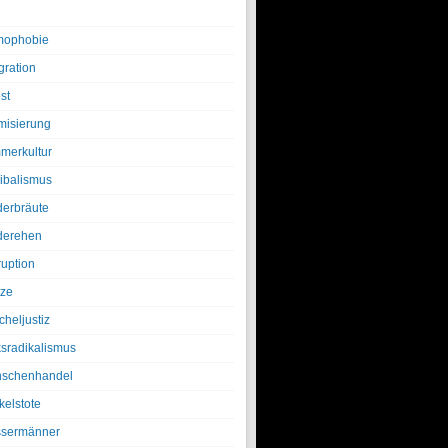
ophobie
gration
st
amisierung
merkultur
ibalismus
derbräute
derehen
ruption
tze
cheljustiz
ksradikalismus
schenhandel
kelstote
sermänner